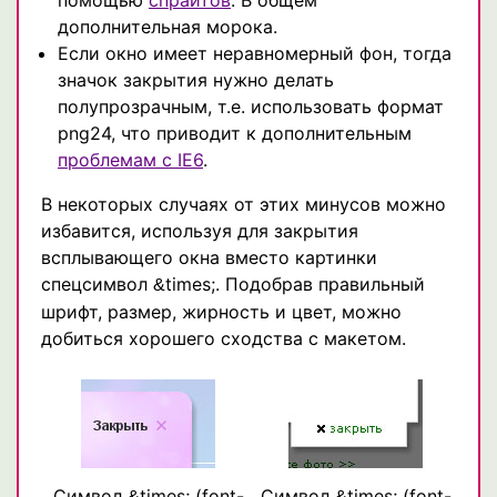
дополнительная морока.
Если окно имеет неравномерный фон, тогда
значок закрытия нужно делать
полупрозрачным, т.е. использовать формат
png24, что приводит к дополнительным
проблемам с IE6
.
В некоторых случаях от этих минусов можно
избавится, используя для закрытия
всплывающего окна вместо картинки
спецсимвол
times;. Подобрав правильный
&
шрифт, размер, жирность и цвет, можно
добиться хорошего сходства с макетом.
Символ
times; (font-
Символ
times; (font-
&
&