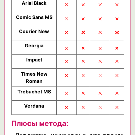
Arial Black
×
×
×
×
Comic Sans MS
×
×
×
×
Courier New
×
×
×
×
×
×
Georgia
×
×
Impact
×
×
×
×
Times New
×
×
×
×
Roman
Trebuchet MS
×
×
×
×
Verdana
×
×
×
×
Плюсы метода:
Пользователь может закрыть всплывающее