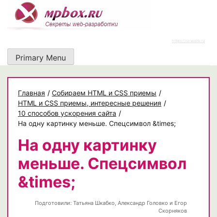
Skip
to
content
https://rz-work.ru
Primary Menu
Главная
/
Собираем HTML и CSS приемы
/
HTML и CSS приемы, интересные решения
/
10 способов ускорения сайта
/
На одну картинку меньше. Спецсимвол &times;
На одну картинку
меньше. Спецсимвол
&times;
Подготовили:
Татьяна Шкабко, Александр Головко и Егор
Скорняков