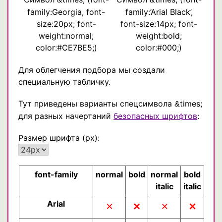
family:Georgia, font-
family:’Arial Black’,
size:20px; font-
font-size:14px; font-
weight:normal;
weight:bold;
color:#CE7BE5;)
color:#000;)
Для облегчения подбора мы создали
специальную табличку.
Тут приведены варианты спецсимвола
times;
&
для разных начертаний
безопасных шрифтов
:
Размер шрифта (px):
font-family
normal
bold
normal
bold
italic
italic
Arial
×
×
×
×