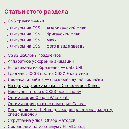
Статьи этого раздела
CSS треугольники
Фигуры на CSS — американский флаг
Фигуры на CSS — британский флаг
Фигуры на CSS — маяк
Фигуры на CSS — фото в виде звезды
CSS3 шаблоны градиентов
Аппаратное ускорение анимации
Встраиваем изображения — data:URL
Градиент: CSS3 против CSS2 + картинка
Лесенка спрайтов — сложный случай поклейки
На одну картинку меньше. Спецсимвол &times;
Необычные тени с CSS3 box-shadow
Оптимизация Google Web Fonts
Оптимизация фонов с помощью Canvas
Псевдоэлемент before для маркера списка | маркер
спецсимволом
Скругление углов. Обзор методов.
Сокращаем по максимуму HTML5 код