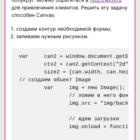
для привлечения клиентов. Решить эту задачу
способен Canvas:
создаем контур необходимой формы;
заливаем нужным рисунком.
var	can2 = window.document.getElementById("demo2"),

	ctx2 = can2.getContext("2d"),

	size2 = [can.width, can.height];

// создаем объект Image

	var	img = new Image();

		// ложим в него фон

		img.src = "img/back.png";

		// ждем загрузки

		img.onload = function(){
