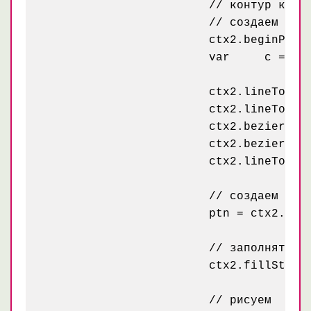
			// контур кривыми =============

			// создаем контур

			ctx2.beginPath();

			var	c = [size[0]/2, size2[1]/2]

			ctx2.lineTo(size2[0], 0);

			ctx2.lineTo(size2[0], size2[1]-30);

			ctx2.bezierCurveTo(5*size2[0]/6, size2[1]-132, 4*size2[0]/6, size2[1]-132, size2[0]/2, size2[1]-139);

			ctx2.bezierCurveTo(2*size2[0]/6, size2[1]-132, 1*size2[0]/6, size2[1]-132, 0, size2[1]-30);

			ctx2.lineTo(0, 0);

			// создаем паттерн

			ptn = ctx2.createPattern(img, "repeat");

			// заполнять контур паттерном

			ctx2.fillStyle = ptn;

			// рисуем
