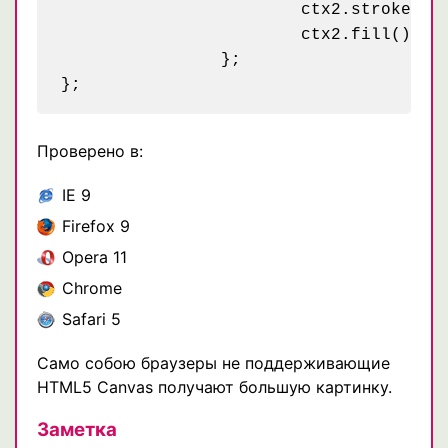
			ctx2.stroke();				

			ctx2.fill();

		};

Проверено в:
IE 9
Firefox 9
Opera 11
Chrome
Safari 5
Само собою браузеры не поддерживающие
HTML5 Canvas получают большую картинку.
Заметка