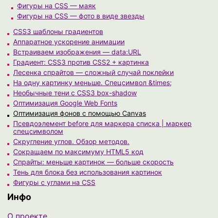
Фигуры на CSS — маяк
Фигуры на CSS — фото в виде звезды
CSS3 шаблоны градиентов
Аппаратное ускорение анимации
Встраиваем изображения — data:URL
Градиент: CSS3 против CSS2 + картинка
Лесенка спрайтов — сложный случай поклейки
На одну картинку меньше. Спецсимвол &times;
Необычные тени с CSS3 box-shadow
Оптимизация Google Web Fonts
Оптимизация фонов с помощью Canvas
Псевдоэлемент before для маркера списка | маркер
спецсимволом
Скругление углов. Обзор методов.
Сокращаем по максимуму HTML5 код
Спрайты: меньше картинок — больше скорость
Тень для блока без использования картинок
Фигуры с углами на CSS
Инфо
О проекте