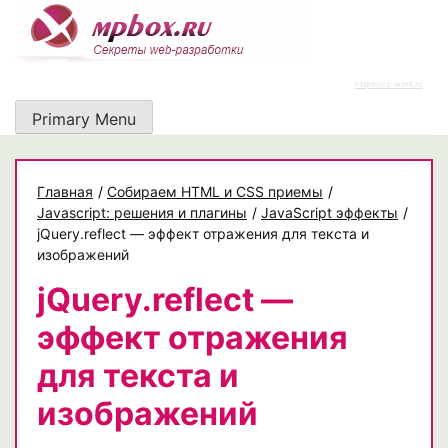
Skip
to
content
https://rz-work.ru
Primary Menu
Главная
/
Собираем HTML и CSS приемы
/
Javascript: решения и плагины
/
JavaScript эффекты
/
jQuery.reflect — эффект отражения для текста и
изображений
jQuery.reflect —
эффект отражения
для текста и
изображений