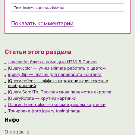
Теги:
jquery
,
плагины
,
эффекты
Показать комментарии
Статьи этого раздела
Javascript блюр с помощью HTML5 Canvas
jQuery.color — учим animate работать с цветом
jquery.flip — плагин для переворота контента
jQuery.reflect — эффект отражения для текста и
изображений
jQuery.ScrollTo. Программная перемотка скролла
jQueryRotate — крутим картинки
Плагин hoverpulse — рассматриваем картинки
Тонировка фото jquery.toningImage
Инфо
О проекте