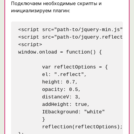
Подключаем необходимые скрипты и
инициализируем плагин:
<script src="path-to/jquery-min.js"></s
<script src="path-to/jquery.reflect-0.1
<script>

window.onload = function() {

	var reflectOptions = {

	el: ".reflect",

	height: 0.7,

	opacity: 0.5,

	distanceV: 3,

	addHeight: true,

	IEbackground: "white"

	}

	reflection(reflectOptions);
