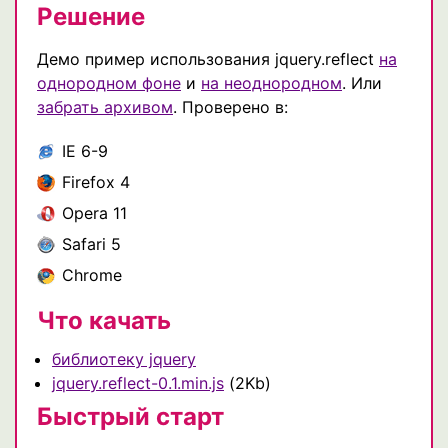
Решение
Демо пример использования jquery.reflect
на
однородном фоне
и
на неоднородном
. Или
забрать архивом
. Проверено в:
IE 6-9
Firefox 4
Opera 11
Safari 5
Chrome
Что качать
библиотеку jquery
jquery.reflect-0.1.min.js
(2Kb)
Быстрый старт