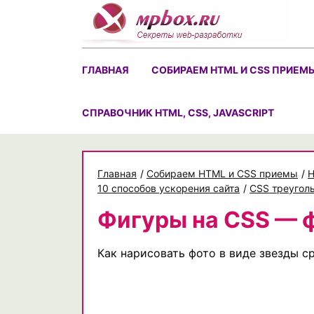
Skip
to
content
ГЛАВНАЯ
СОБИРАЕМ HTML И CSS ПРИЕМ
CПРАВОЧНИК HTML, CSS, JAVASCRIPT
Главная
/
Собираем HTML и CSS приемы
/
H
10 способов ускорения сайта
/
CSS треугол
Фигуры на CSS — ф
Как нарисовать фото в виде звезды 