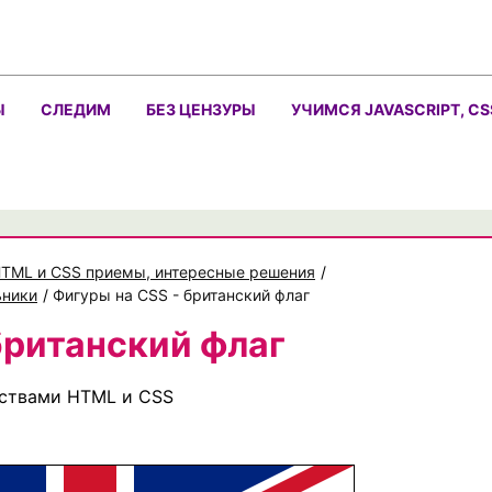
Ы
СЛЕДИМ
БЕЗ ЦЕНЗУРЫ
УЧИМСЯ JAVASCRIPT, CS
TML и CSS приемы, интересные решения
/
ьники
/
Фигуры на CSS - британский флаг
британский флаг
дствами HTML и CSS