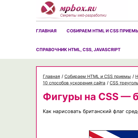
Skip
to
content
ГЛАВНАЯ
СОБИРАЕМ HTML И CSS ПРИЕМ
CПРАВОЧНИК HTML, CSS, JAVASCRIPT
Главная
/
Собираем HTML и CSS приемы
/
H
10 способов ускорения сайта
/
CSS треугол
Фигуры на CSS — 
Как нарисовать британский флаг сре