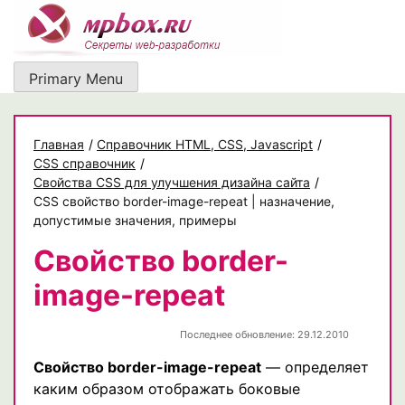
Skip
to
content
Primary Menu
Главная
/
Cправочник HTML, CSS, Javascript
/
CSS справочник
/
Свойства CSS для улучшения дизайна сайта
/
CSS свойство border-image-repeat | назначение,
допустимые значения, примеры
Свойство border-
image-repeat
Последнее обновление: 29.12.2010
Свойство border-image-repeat
— определяет
каким образом отображать боковые