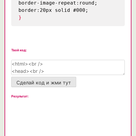
border-image-repeat:round;
border:20px solid #000;
}
Твой код:
Сделай код и жми тут
Результат: