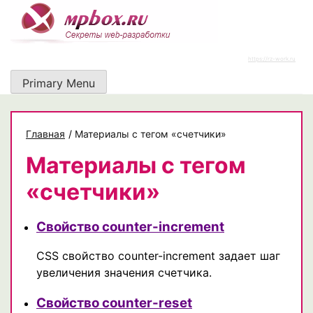
Skip
to
content
https://rz-work.ru
Primary Menu
Главная
/
Материалы с тегом «счетчики»
Материалы с тегом
«счетчики»
Свойство counter-increment
CSS свойство counter-increment задает шаг
увеличения значения счетчика.
Свойство counter-reset