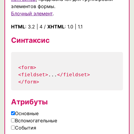
элементов формы.
Блочный элемент
.
HTML
:
3.2
|
4
/
XHTML
:
1.0
|
1.1
Синтаксис
<form>
<fieldset>
...
</fieldset>
</form>
Атрибуты
Основные
Вспомогательные
События