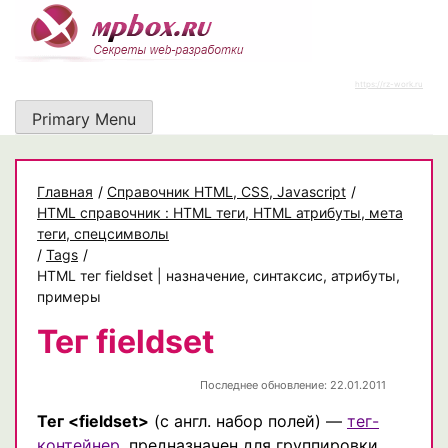
Skip
to
content
https://rz-work.ru
Primary Menu
Главная
/
Cправочник HTML, CSS, Javascript
/
HTML справочник : HTML теги, HTML атрибуты, мета
теги, спецсимволы
/
Tags
/
HTML тег fieldset | назначение, синтаксис, атрибуты,
примеры
Тег fieldset
Последнее обновление: 22.01.2011
Тег <fieldset>
(с англ. набор полей) —
тег-
контейнер
, предназначен для группировки