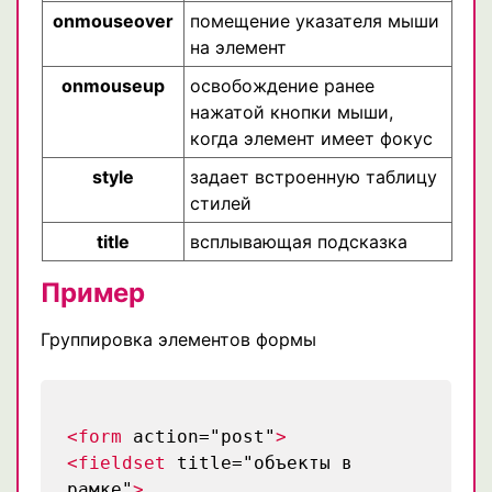
onmouseover
помещение указателя мыши
на элемент
onmouseup
освобождение ранее
нажатой кнопки мыши,
когда элемент имеет фокус
style
задает встроенную таблицу
стилей
title
всплывающая подсказка
Пример
Группировка элементов формы
<form
action="post"
>
<fieldset
title="объекты в
рамке"
>