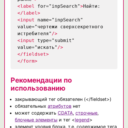
<label
for="inpSearch"
>
Найти:
</label>
<input
name="inpSearch"
value="чертежи сверхсекретного
истребителя"
/>
<input
type="submit"
value="искать"
/>
</fieldset>
</form>
Рекомендации по
использованию
закрывающий тег обязателен (</fieldset>)
обязательных
атрибутов
нет
может содержать
CDATA
,
строчные
,
блочные элементы
и тег <
legend
>
элемент уровня блока, т.е. содержимое тега