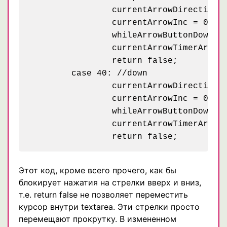
		currentArrowDirection = -1;

		currentArrowInc = 0;

		whileArrowButtonDown();

		currentArrowTimerArr[currentArrowTimerArr.length] = setInterval(whileArrowButtonDown, 100);

		return false;

	case 40: //down

		currentArrowDirection = 1;

		currentArrowInc = 0;

		whileArrowButtonDown();

		currentArrowTimerArr[currentArrowTimerArr.length] = setInterval(whileArrowButtonDown, 100);

Этот код, кроме всего прочего, как бы
блокирует нажатия на стрелки вверх и вниз,
т.е. return false не позволяет переместить
курсор внутри textarea. Эти стрелки просто
перемещают прокрутку. В измененном