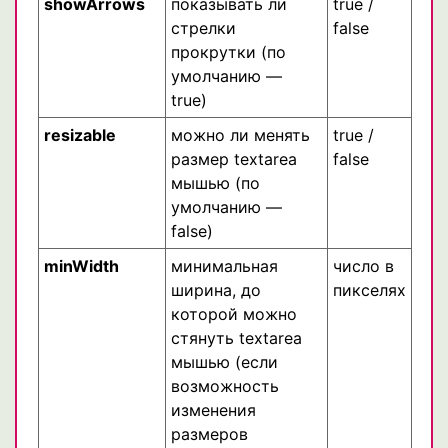
showArrows
показывать ли
true /
стрелки
false
прокрутки (по
умолчанию —
true)
resizable
можно ли менять
true /
размер textarea
false
мышью (по
умолчанию —
false)
minWidth
минимальная
число в
ширина, до
пикселях
которой можно
стянуть textarea
мышью (если
возможность
изменения
размеров