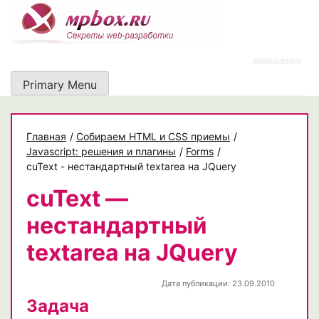
Skip
to
content
https://rz-work.ru
Primary Menu
Главная
/
Собираем HTML и CSS приемы
/
Javascript: решения и плагины
/
Forms
/
cuText - нестандартный textarea на JQuery
cuText —
нестандартный
textarea на JQuery
Дата публикации: 23.09.2010
Задача