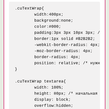
.cuTextWrap{

	width:400px;

	background:none;

	color:#000;

	padding:3px 3px 10px 3px; /* нижний отступ больше - резервируем место для уголка ресайза */

	border:1px solid #B2B2B2;

	-webkit-border-radius: 4px;

	-moz-border-radius: 4px;

	border-radius: 4px;

	position: relative; /* нужно обязательно для позиционирования границ, за которые будет тянуть пользователь */

}

.cuTextWrap textarea{

	width: 100%;

	height: 80px; /* начальная высота textarea */

	display: block;

	overflow:hidden;
