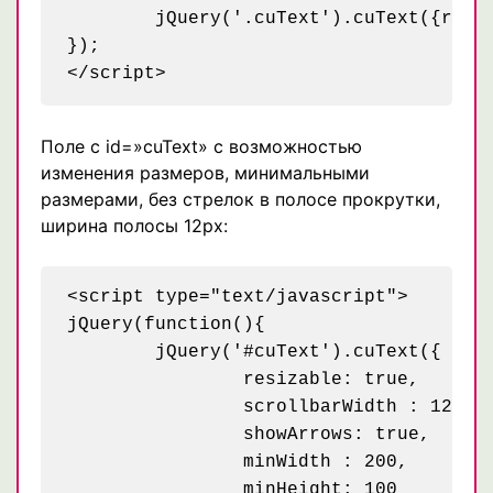
	jQuery('.cuText').cuText({resizable: true});

});

Поле с id=»cuText» с возможностью
изменения размеров, минимальными
размерами, без стрелок в полосе прокрутки,
ширина полосы 12px:
<script type="text/javascript">

jQuery(function(){

	jQuery('#cuText').cuText({

		resizable: true,

		scrollbarWidth : 12,

		showArrows: true,

		minWidth : 200,

		minHeight: 100
