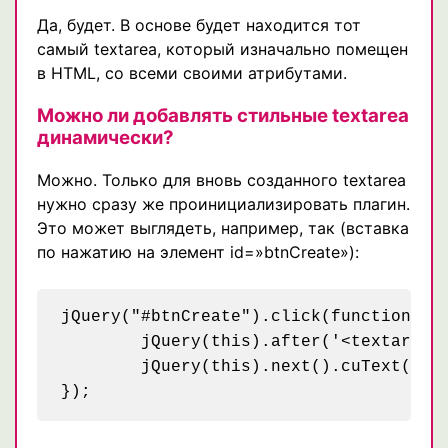
Да, будет. В основе будет находится тот
самый textarea, который изначально помещен
в HTML, со всеми своими атрибутами.
Можно ли добавлять стильные textarea
динамически?
Можно. Только для вновь созданного textarea
нужно сразу же проинициализировать плагин.
Это может выглядеть, например, так (вставка
по нажатию на элемент id=»btnCreate»):
jQuery("#btnCreate").click(function() {
	jQuery(this).after('<textarea class="cuText" rows="" cols="">textarea создан на лету с помощью скрипта.</textarea>');

	jQuery(this).next().cuText({resizable: true});
