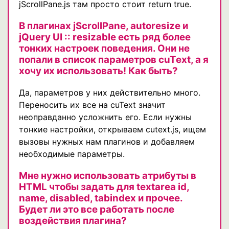
jScrollPane.js там просто стоит return true.
В плагинах jScrollPane, autoresize и
jQuery UI :: resizable есть ряд более
тонких настроек поведения. Они не
попали в список параметров cuText, а я
хочу их использовать! Как быть?
Да, параметров у них действительно много.
Переносить их все на cuText значит
неоправданно усложнить его. Если нужны
тонкие настройки, открываем cutext.js, ищем
вызовы нужных нам плагинов и добавляем
необходимые параметры.
Мне нужно использовать атрибуты в
HTML чтобы задать для textarea id,
name, disabled, tabindex и прочее.
Будет ли это все работать после
воздействия плагина?