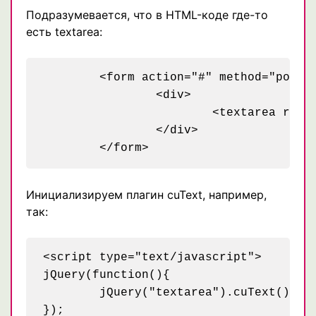
Подразумевается, что в HTML-коде где-то
есть textarea:
	<form action="#" method="post">

		<div>

			<textarea rows="" cols=""></textarea>

		</div>

Инициализируем плагин cuText, например,
так:
<script type="text/javascript">

jQuery(function(){

	jQuery("textarea").cuText();

});
