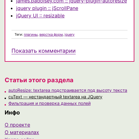
james.padolsey.com :: jquery-plugin-autoresize
jquery plugin :: jScrollPane
jQuery UI :: resizable
Теги:
плагины
,
верстка форм
,
jquery
Показать комментарии
Статьи этого раздела
autoResize: textarea подстраивается под высоту текста
cuText — нестандартный textarea на JQuery
Фильтрация и проверка данных полей
Инфо
О проекте
О материалах