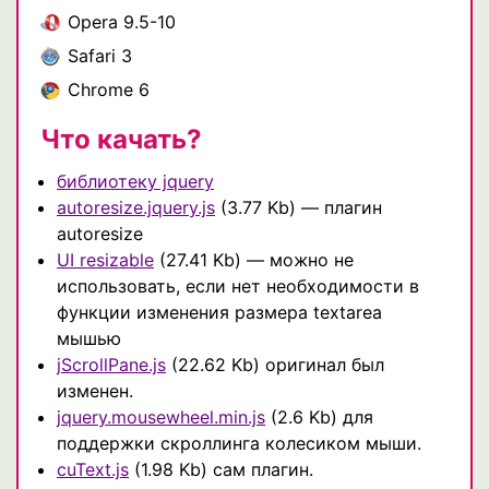
Opera 9.5-10
Safari 3
Chrome 6
Что качать?
библиотеку jquery
autoresize.jquery.js
(3.77 Kb) — плагин
autoresize
UI resizable
(27.41 Kb) — можно не
использовать, если нет необходимости в
функции изменения размера textarea
мышью
jScrollPane.js
(22.62 Kb) оригинал был
изменен.
jquery.mousewheel.min.js
(2.6 Kb) для
поддержки скроллинга колесиком мыши.
cuText.js
(1.98 Kb) сам плагин.