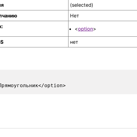
ия
(selected)
лчанию
Нет
к:
<
option
>
SS
нет
Прямоугольник</option>