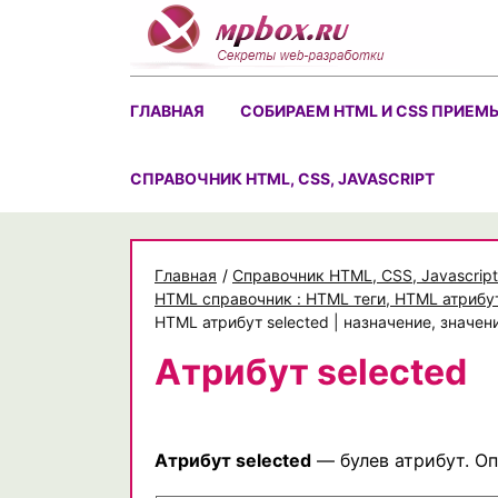
Skip
to
content
ГЛАВНАЯ
СОБИРАЕМ HTML И CSS ПРИЕМ
CПРАВОЧНИК HTML, CSS, JAVASCRIPT
Главная
/
Cправочник HTML, CSS, Javascript
HTML справочник : HTML теги, HTML атрибу
HTML атрибут selected | назначение, значе
Атрибут selected
Атрибут selected
— булев атрибут. Оп