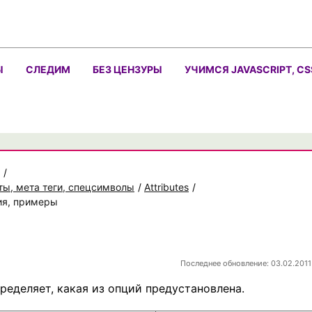
Ы
СЛЕДИМ
БЕЗ ЦЕНЗУРЫ
УЧИМСЯ JAVASCRIPT, CS
/
ты, мета теги, спецсимволы
/
Attributes
/
ния, примеры
Последнее обновление: 03.02.2011
ределяет, какая из опций предустановлена.