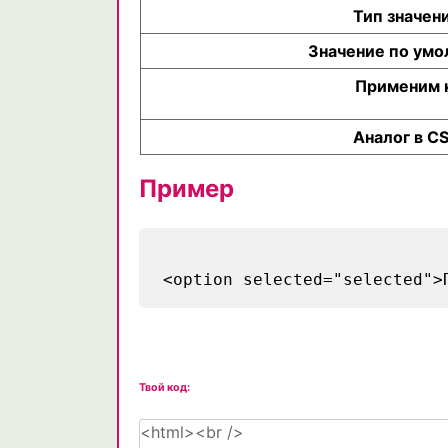
Тип значен
Значение по умо
Применим 
Аналог в C
Пример
<option selected="selected">
Твой код: