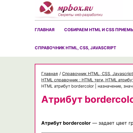
Skip
to
content
ГЛАВНАЯ
СОБИРАЕМ HTML И CSS ПРИЕМ
CПРАВОЧНИК HTML, CSS, JAVASCRIPT
Главная
/
Cправочник HTML, CSS, Javascript
HTML справочник : HTML теги, HTML атрибу
HTML атрибут bordercolor | назначение, зна
Атрибут bordercol
Атрибут bordercolor
— задает цвет г