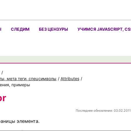
Ы
СЛЕДИМ
БЕЗ ЦЕНЗУРЫ
УЧИМСЯ JAVASCRIPT, CS
/
ты, мета теги, спецсимволы
/
Attributes
/
чения, примеры
or
Последнее обновление: 03.02.2011
раницы элемента.