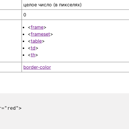
целое число (в пикселях)
0
<
frame
>
<
frameset
>
<
table
>
<
td
>
<
th
>
border-color
r="red">