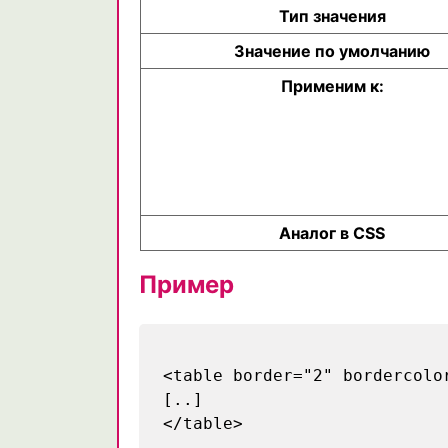
Тип значения
Значение по умолчанию
Применим к:
Аналог в CSS
Пример
<table border="2" bordercolo
[..]
</table>