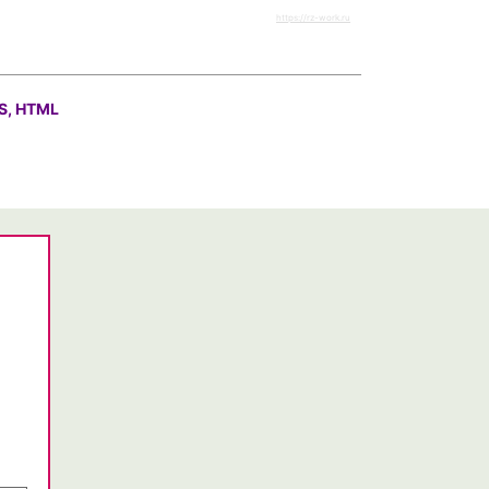
https://rz-work.ru
S, HTML