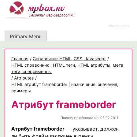
Skip
to
content
https://rz-work.ru
Primary Menu
Главная
/
Cправочник HTML, CSS, Javascript
/
HTML справочник : HTML теги, HTML атрибуты, мета
теги, спецсимволы
/
Attributes
/
HTML атрибут frameborder | назначение, значения,
примеры
Атрибут frameborder
Последнее обновление: 03.02.2011
Атрибут frameborder
— указывает, должен
ли быть фрейм заключен в рамку.