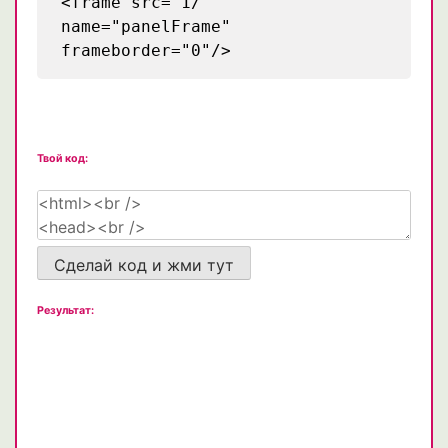
<frame src="1/"
name="panelFrame"
frameborder="0"/>
Твой код:
Сделай код и жми тут
Результат: