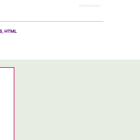
https://rz-work.ru
S, HTML