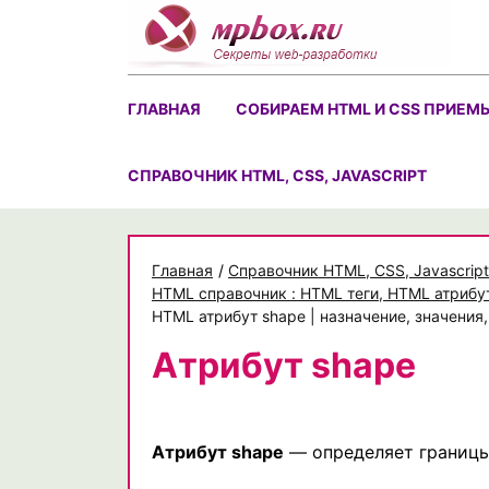
Skip
to
content
ГЛАВНАЯ
СОБИРАЕМ HTML И CSS ПРИЕМ
CПРАВОЧНИК HTML, CSS, JAVASCRIPT
Главная
/
Cправочник HTML, CSS, Javascript
HTML справочник : HTML теги, HTML атрибу
HTML атрибут shape | назначение, значения
Атрибут shape
Атрибут shape
— определяет границы