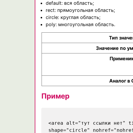
default: вся область;
rect: прямоугольная область;
circle: круглая область;
poly: многоугольная область.
Тип значе
Значение по у
Применим
Аналог в 
Пример
<area alt="тут ссылки нет" t
shape="circle" nohref="nohre