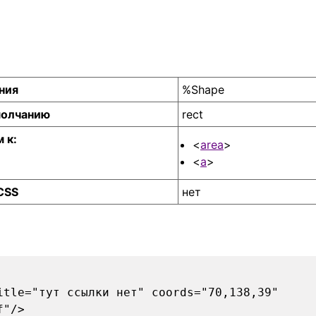
ния
%Shape
молчанию
rect
 к:
<
area
>
<
a
>
CSS
нет
itle="тут ссылки нет" coords="70,138,39"
f"/>