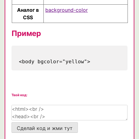
Аналог в
background-color
CSS
Пример
<body bgcolor="yellow">
Твой код:
Сделай код и жми тут