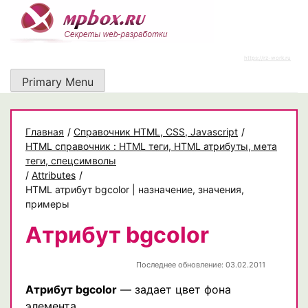
Skip
to
content
https://rz-work.ru
Primary Menu
Главная
/
Cправочник HTML, CSS, Javascript
/
HTML справочник : HTML теги, HTML атрибуты, мета
теги, спецсимволы
/
Attributes
/
HTML атрибут bgcolor | назначение, значения,
примеры
Атрибут bgcolor
Последнее обновление: 03.02.2011
Атрибут bgcolor
— задает цвет фона
элемента.