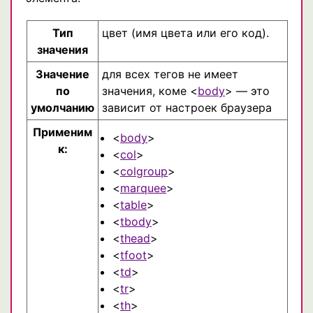
Тип
цвет (имя цвета или его код).
значения
Значение
для всех тегов не имеет
по
значения, коме <
body
> — это
умолчанию
зависит от настроек браузера
Применим
<
body
>
к:
<
col
>
<
colgroup
>
<
marquee
>
<
table
>
<
tbody
>
<
thead
>
<
tfoot
>
<
td
>
<
tr
>
<
th
>