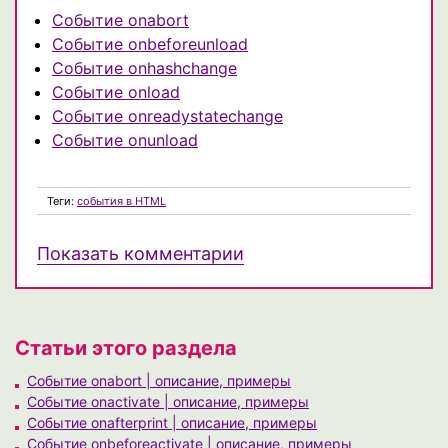
Событие onabort
Событие onbeforeunload
Событие onhashchange
Событие onload
Событие onreadystatechange
Событие onunload
Теги:
события в HTML
Показать комментарии
Статьи этого раздела
Событие onabort | описание, примеры
Событие onactivate | описание, примеры
Событие onafterprint | описание, примеры
Событие onbeforeactivate | описание, примеры