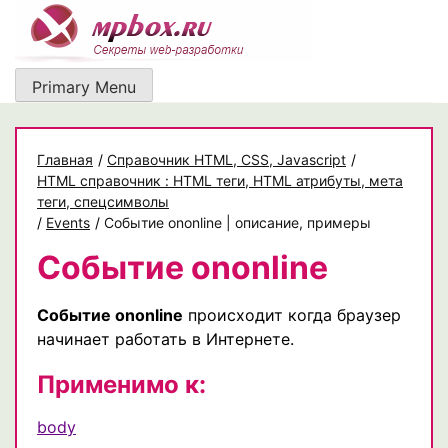
Skip
to
content
Primary Menu
Главная
/
Cправочник HTML, CSS, Javascript
/
HTML справочник : HTML теги, HTML атрибуты, мета
теги, спецсимволы
/
Events
/
Событие ononline | описание, примеры
Событие ononline
Событие ononline
происходит когда браузер
начинает работать в Интернете.
Применимо к:
body