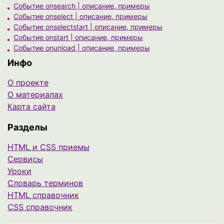
Событие onsearch | описание, примеры
Событие onselect | описание, примеры
Событие onselectstart | описание, примеры
Событие onstart | описание, примеры
Событие onunload | описание, примеры
Инфо
О проекте
О материалах
Карта сайта
Разделы
HTML и CSS приемы
Сервисы
Уроки
Cловарь терминов
HTML справочник
CSS справочник