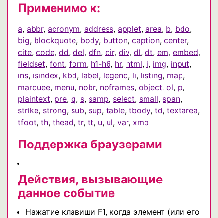
Применимо к:
a
,
abbr
,
acronym
,
address
,
applet
,
area
,
b
,
bdo
,
big
,
blockquote
,
body
,
button
,
caption
,
center
,
cite
,
code
,
dd
,
del
,
dfn
,
dir
,
div
,
dl
,
dt
,
em
,
embed
,
fieldset
,
font
,
form
,
h1-h6
,
hr
,
html
,
i
,
img
,
input
,
ins
,
isindex
,
kbd
,
label
,
legend
,
li
,
listing
,
map
,
marquee
,
menu
,
nobr
,
noframes
,
object
,
ol
,
p
,
plaintext
,
pre
,
q
,
s
,
samp
,
select
,
small
,
span
,
strike
,
strong
,
sub
,
sup
,
table
,
tbody
,
td
,
textarea
,
tfoot
,
th
,
thead
,
tr
,
tt
,
u
,
ul
,
var
,
xmp
Поддержка браузерами
Действия, вызывающие
данное событие
Нажатие клавиши F1, когда элемент (или его