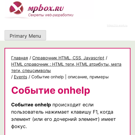
Skip
to
content
https://rz-work.ru
Primary Menu
Главная
/
Cправочник HTML, CSS, Javascript
/
HTML справочник : HTML теги, HTML атрибуты, мета
теги, спецсимволы
/
Events
/
Событие onhelp | описание, примеры
Событие onhelp
Событие onhelp
происходит если
пользователь нажимает клавишу F1, когда
элемент (или его дочерний элемент) имеет
фокус.