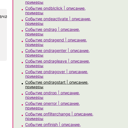
примеры
Событие ondblclick | описание,
примеры
ачали перетягивать выделенный текст!')" >

Событие ondeactivate | описание,
примеры
Событие ondrag | описание,
примеры
Событие ondragend | описание,
примеры
Событие ondragenter | описание,
примеры
Событие ondragleave | описание,
примеры
Событие ondragover | описание,
примеры
Событие ondragstart | описание,
примеры
Событие ondrop | описание,
примеры
Событие onerror | описание,
примеры
Событие onfilterchange | описание,
примеры
Событие onfinish | описание,