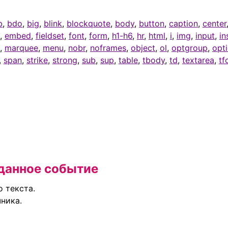
b
,
bdo
,
big
,
blink
,
blockquote
,
body
,
button
,
caption
,
center
,
embed
,
fieldset
,
font
,
form
,
h1-h6
,
hr
,
html
,
i
,
img
,
input
,
in
,
marquee
,
menu
,
nobr
,
noframes
,
object
,
ol
,
optgroup
,
opt
,
span
,
strike
,
strong
,
sub
,
sup
,
table
,
tbody
,
td
,
textarea
,
tf
данное событие
 текста.
ника.