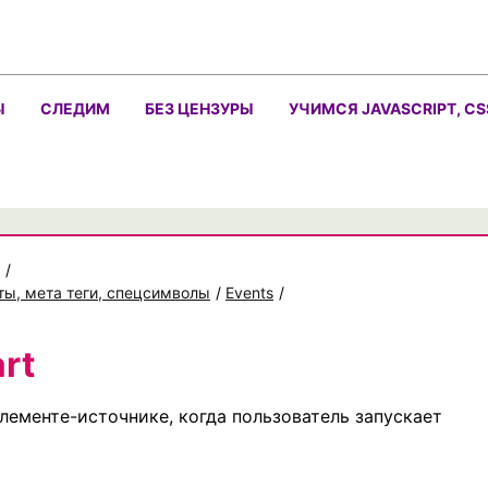
Ы
СЛЕДИМ
БЕЗ ЦЕНЗУРЫ
УЧИМСЯ JAVASCRIPT, CS
/
ты, мета теги, спецсимволы
/
Events
/
rt
лементе-источнике, когда пользователь запускает