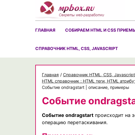
Skip
to
content
ГЛАВНАЯ
СОБИРАЕМ HTML И CSS ПРИЕМ
CПРАВОЧНИК HTML, CSS, JAVASCRIPT
Главная
/
Cправочник HTML, CSS, Javascript
HTML справочник : HTML теги, HTML атрибу
Событие ondragstart | описание, примеры
Событие ondragsta
Событие ondragstart
происходит на э
операцию перетаскивания.