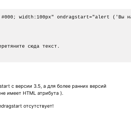
 #000; width:100px" ondragstart="alert ('Вы н
ретяните сюда текст.

tart с версии 3.5, а для более ранних версий
(не имеет HTML атрибута ).
dragstart отсутствует!