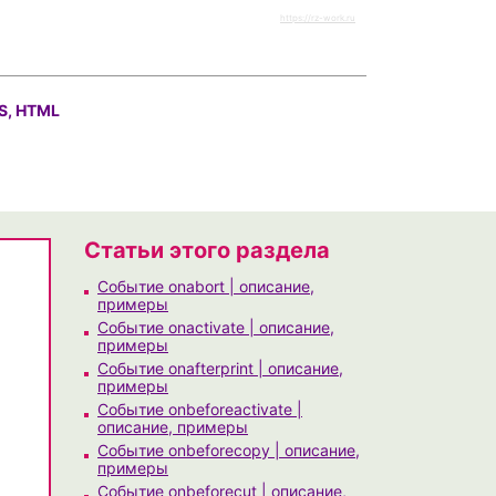
https://rz-work.ru
S, HTML
Статьи этого раздела
Событие onabort | описание,
примеры
Событие onactivate | описание,
примеры
Событие onafterprint | описание,
примеры
Событие onbeforeactivate |
описание, примеры
Событие onbeforecopy | описание,
примеры
Событие onbeforecut | описание,