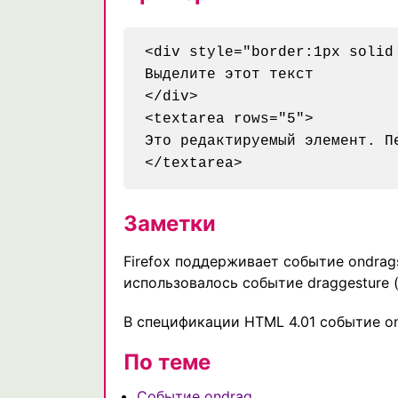
<div style="border:1px solid
Выделите этот текст

</div>

<textarea rows="5">

Это редактируемый элемент. Пе
</textarea>
Заметки
Firefox поддерживает событие ondrags
использовалось событие draggesture 
В спецификации HTML 4.01 событие on
По теме
Событие ondrag