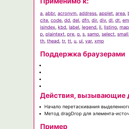
Применимо к:
a
,
abbr
,
acronym
,
address
,
applet
,
area
,
cite
,
code
,
dd
,
del
,
dfn
,
dir
,
div
,
dl
,
dt
,
em
isindex
,
kbd
,
label
,
legend
,
li
,
listing
,
map
p
,
plaintext
,
pre
,
q
,
s
,
samp
,
select
,
small
th
,
thead
,
tr
,
tt
,
u
,
ul
,
var
,
xmp
Поддержка браузерами
Действия, вызывающие 
Начало перетаскивания выделенного
Метод dragDrop для элемента-источ
Пример