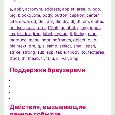
a
,
abbr
,
acronym
,
address
,
applet
,
area
,
b
,
bdo
,
big
,
blockquote
,
body
,
button
,
caption
,
center
,
cite
,
code
,
dd
,
del
,
dfn
,
dir
,
div
,
dl
,
dt
,
em
,
embed
,
fieldset
,
font
,
form
,
h1-h6
,
hr
,
html
,
i
,
img
,
input
,
ins
,
isindex
,
kbd
,
label
,
legend
,
li
,
listing
,
map
,
marquee
,
menu
,
nobr
,
noframes
,
object
,
ol
,
p
,
plaintext
,
pre
,
q
,
s
,
samp
,
select
,
small
,
span
,
strike
,
strong
,
sub
,
sup
,
table
,
tbody
,
td
,
textarea
,
tfoot
,
th
,
thead
,
tr
,
tt
,
u
,
ul
,
var
,
xmp
Поддержка браузерами
Действия, вызывающие
данное событие