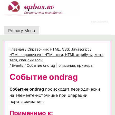
Skip
to
content
https://rz-work.ru
Primary Menu
Главная
/
Cправочник HTML, CSS, Javascript
/
HTML справочник : HTML теги, HTML атрибуты, мета
теги, спецсимволы
/
Events
/
Событие ondrag | описание, примеры
Событие ondrag
Событие ondrag
происходит периодически
на элементе-источнике при операции
перетаскивания.
Применимо к: