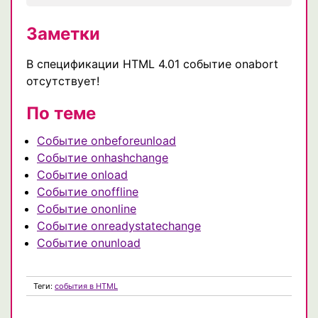
Заметки
В спецификации HTML 4.01 событие onabort
отсутствует!
По теме
Событие onbeforeunload
Событие onhashchange
Событие onload
Событие onoffline
Событие ononline
Событие onreadystatechange
Событие onunload
Теги:
события в HTML