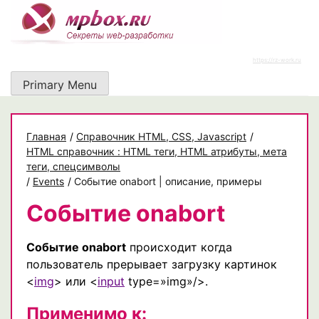
Skip
to
content
https://rz-work.ru
Primary Menu
Главная
/
Cправочник HTML, CSS, Javascript
/
HTML справочник : HTML теги, HTML атрибуты, мета
теги, спецсимволы
/
Events
/
Событие onabort | описание, примеры
Событие onabort
Событие onabort
происходит когда
пользователь прерывает загрузку картинок
<
img
> или <
input
type=»img»/>.
Применимо к: