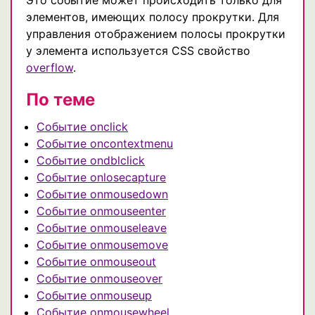
элементов, имеющих полосу прокрутки. Для
управления отображением полосы прокрутки
у элемента используется CSS свойство
overflow
.
По теме
Событие onclick
Событие oncontextmenu
Событие ondblclick
Событие onlosecapture
Событие onmousedown
Событие onmouseenter
Событие onmouseleave
Событие onmousemove
Событие onmouseout
Событие onmouseover
Событие onmouseup
Событие onmousewheel