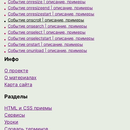
Событие onresize | описание, примеры
Событие onresizeend | описание, примеры
Событие onresizestart | описание, примеры
Событие onscroll | описание, примеры
Событие onsearch | описание, примеры
Событие onselect | описание, примеры
Событие onselectstart | описание, примеры
Событие onstart | описание, примеры
Событие onunload | описание, примеры
Инфо
О проекте
О материалах
Карта сайта
Разделы
HTML и CSS приемы
Сервисы
Уроки
Cловарь терминов