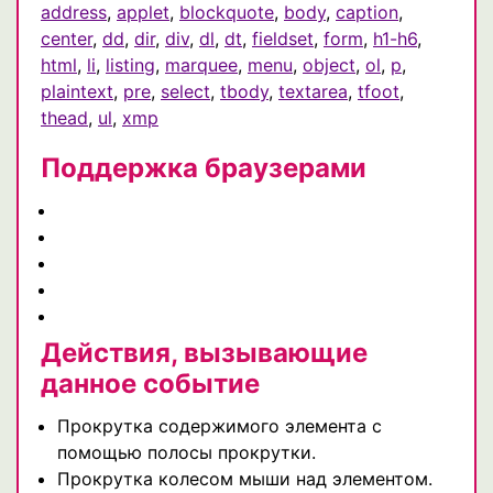
address
,
applet
,
blockquote
,
body
,
caption
,
center
,
dd
,
dir
,
div
,
dl
,
dt
,
fieldset
,
form
,
h1-h6
,
html
,
li
,
listing
,
marquee
,
menu
,
object
,
ol
,
p
,
plaintext
,
pre
,
select
,
tbody
,
textarea
,
tfoot
,
thead
,
ul
,
xmp
Поддержка браузерами
Действия, вызывающие
данное событие
Прокрутка содержимого элемента с
помощью полосы прокрутки.
Прокрутка колесом мыши над элементом.