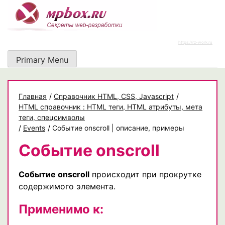
Skip
to
content
https://rz-work.ru
Primary Menu
Главная
/
Cправочник HTML, CSS, Javascript
/
HTML справочник : HTML теги, HTML атрибуты, мета
теги, спецсимволы
/
Events
/
Событие onscroll | описание, примеры
Событие onscroll
Событие onscroll
происходит при прокрутке
содержимого элемента.
Применимо к: