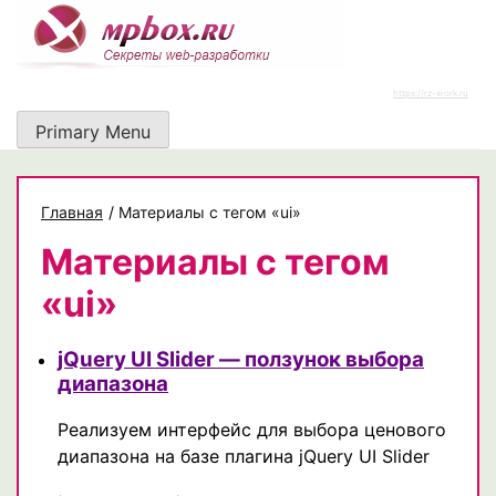
Skip
to
content
https://rz-work.ru
Primary Menu
Главная
/
Материалы с тегом «ui»
Материалы с тегом
«ui»
jQuery UI Slider — ползунок выбора
диапазона
Реализуем интерфейс для выбора ценового
диапазона на базе плагина jQuery UI Slider