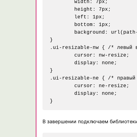
	width: 7px;

	height: 7px;

	left: 1px;

	bottom: 1px;

	background: url(path-to/resize-lb.gif);

}

.ui-resizable-nw { /* левый в
	cursor: nw-resize;

	display: none;

}

.ui-resizable-ne { /* правый 
	cursor: ne-resize;

	display: none;

В завершении подключаем библиотеки