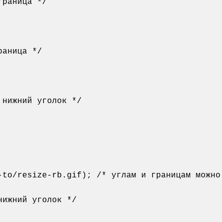
раница */

аница */

нижний уголок */

ижний уголок */
