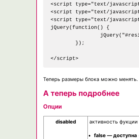
<script type="text/javascrip
<script type="text/javascrip
<script type="text/javascript
jQuery(function() {

		jQuery("#resizable").resizable();

	});

Теперь размеры блока можно менять.
А теперь подробнее
Опции
disabled
активность фукции
false — доступна