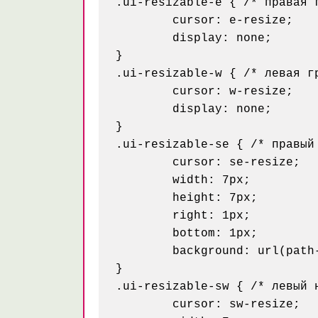
.ui-resizable-e { /* правая г
	cursor: e-resize;

	display: none;

}

.ui-resizable-w { /* левая гр
	cursor: w-resize;

	display: none;

}

.ui-resizable-se { /* правый 
	cursor: se-resize;

	width: 7px;

	height: 7px;

	right: 1px;

	bottom: 1px;

	background: url(path-to/resize-rb.gif); /* углам и границам можно задать любой фон */

}

.ui-resizable-sw { /* левый н
	cursor: sw-resize;
