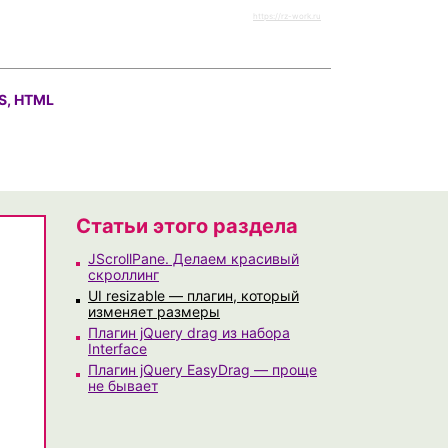
https://rz-work.ru
S, HTML
Статьи этого раздела
JScrollPane. Делаем красивый
скроллинг
UI resizable — плагин, который
изменяет размеры
Плагин jQuery drag из набора
Interface
Плагин jQuery EasyDrag — проще
не бывает