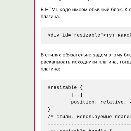
В HTML коде имеем обычный блок. К е
плагина.
В стилях обязательно задем этому б
раскапывать исходники плагина, тогд
плагина:
#resizable {

	[..]

	position: relative; /* нужно обязательно для позиционирования границ, за которые будет тянуть пользователь */

}

/* стили, используемые плагин
-----------------------------