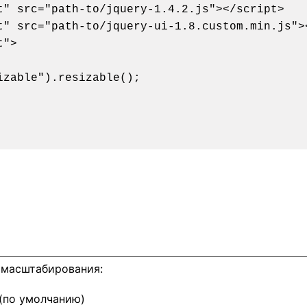
t" src="path-to/jquery-1.4.2.js"></script>

t" src="path-to/jquery-ui-1.8.custom.min.js"><
">

 масштабирования:
(по умолчанию)