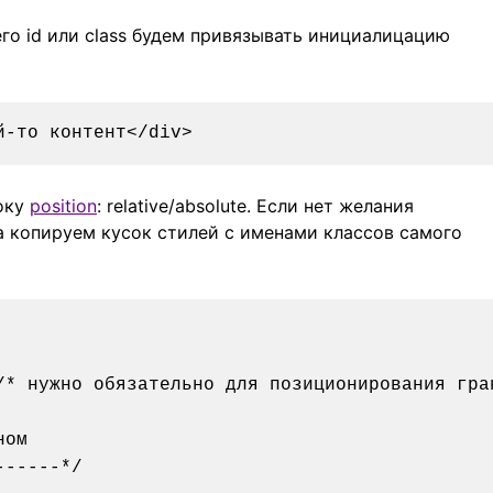
го id или class будем привязывать инициалицацию
локу
position
: relative/absolute. Если нет желания
а копируем кусок стилей с именами классов самого
ом

-----*/
