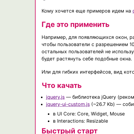
Кому хочется еще примеров идем на
Где это применить
Например, для появляющихся окон, р
чтобы пользователи с разрешением 10
остальных пользователей не использ
будет растянуть себе подобные окна.
Или для гибких интерфейсов, вид кот
Что качать
jquery.js
— библиотека jQuery (реком
jquery-ui-custom.js
(~26.7 Kb) — соб
в UI Core: Core, Widget, Mouse
в Interactions: Resizable
Быстрый старт