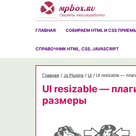
Skip
to
content
ГЛАВНАЯ
СОБИРАЕМ HTML И CSS ПРИЕМ
CПРАВОЧНИК HTML, CSS, JAVASCRIPT
Главная
/
Js Plugins
/
Ui
/
UI resizable — пл
UI resizable — пла
размеры