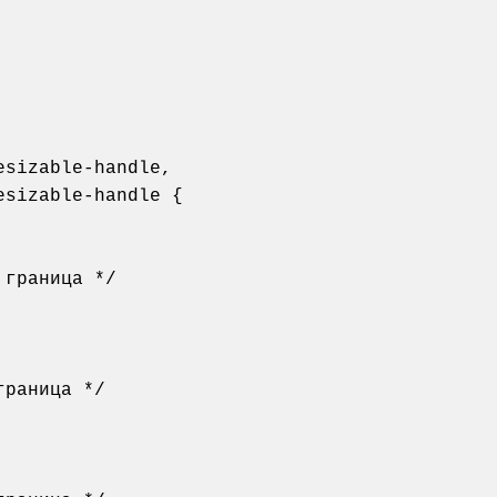
sizable-handle,

sizable-handle {

граница */

раница */
