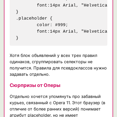
	font:14px Arial, "Helvetica CY", "Nimbus Sans L", sans-serif;

}

.placeholder {

	color: #999;

	font:14px Arial, "Helvetica CY", "Nimbus Sans L", sans-serif;

Хотя блок объявлений у всех трех правил
одинаков, сгруппировать селекторы не
получится. Правила для псевдоклассов нужно
задавать отдельно.
Сюрпризы от Оперы
Отдельно хочется упомянуть про забавный
курьез, связанный с Opera 11. Этот браузер (в
отличие от более ранних версий) понимает
атрибут placeholder, но не имеет