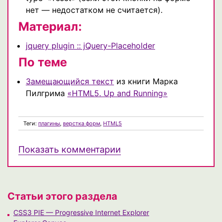
нет — недостатком не считается).
Материал:
jquery plugin :: jQuery-Placeholder
По теме
Замещающийся текст
из книги Марка
Пилгрима
«HTML5. Up and Running»
Теги:
плагины
,
верстка форм
,
HTML5
Показать комментарии
Статьи этого раздела
CSS3 PIE — Progressive Internet Explorer