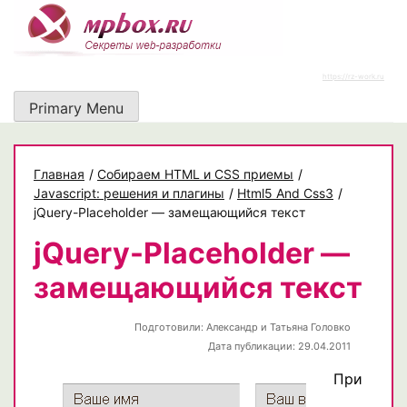
Skip
to
content
https://rz-work.ru
Primary Menu
Главная
/
Собираем HTML и CSS приемы
/
Javascript: решения и плагины
/
Html5 And Css3
/
jQuery-Placeholder — замещающийся текст
jQuery-Placeholder —
замещающийся текст
Подготовили:
Александр и Татьяна Головко
Дата публикации: 29.04.2011
При