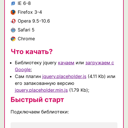
IE 6-8
Firefox 3-4
Opera 9.5-10.6
Safari 5
Chrome
Что качать?
Библиотеку jquery
качаем
или
загружаем с
Google
;
Cам плагин
jquery.placeholder.js
(4.11 Kb) или
его запакованную версию
jquery.placeholder.min.js
(1.79 Kb);
Быстрый старт
Подключаем библиотеки: