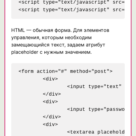
<script type="text/javascript" src="js/
HTML — обычная форма. Для элементов
управления, которым необходим
замещающийся текст, задаем атрибут
placeholder с нужным значением.
<form action="#" method="post">

	<div>

		<input type="text" placeholder="Логин" name="username">

	</div>

	<div>

		<input type="password" placeholder="Пароль" name="password">

	</div>

	<div>

		<textarea placeholder="Введите текст" name="text"></textarea>
