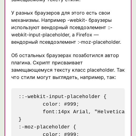
У разных браузеров для этого есть свои
механизмы. Например -webkit- браузеры
используют вендорный псевдоэлемент ::-
webkit-input-placeholder, а Firefox —
вендорный псевдоэлемент :-moz-placeholder.
Об остальных браузерах позаботился автор
плагина. Скрипт присваивает
замещающемуся тексту класс placeholder. Так
что стили могут выглядеть, например, так:
::-webkit-input-placeholder {

	color: #999;

	font:14px Arial, "Helvetica CY", "Nimbus Sans L", sans-serif;

}

:-moz-placeholder {

	color: #999;
