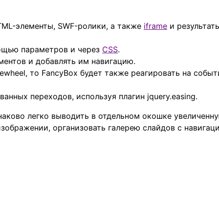
ML-элементы, SWF-ролики, а также
iframe
и результат
ощью параметров и через
CSS
.
ментов и добавлять им навигацию.
ewheel, то FancyBox будет также реагировать на событ
нных переходов, используя плагин jquery.easing.
аково легко выводить в отдельном окошке увеличенн
изображении, организовать галерею слайдов с навигац