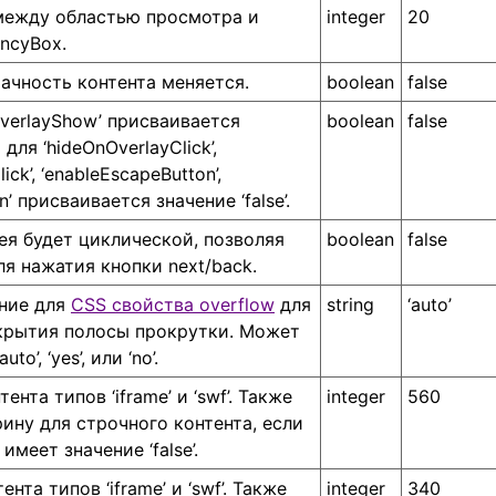
между областью просмотра и
integer
20
ncyBox.
рачность контента меняется.
boolean
false
‘overlayShow’ присваивается
boolean
false
а для ‘hideOnOverlayClick’,
ick’, ‘enableEscapeButton’,
’ присваивается значение ‘false’.
рея будет циклической, позволяя
boolean
false
ля нажатия кнопки next/back.
ние для
CSS свойства overflow
для
string
‘auto’
крытия полосы прокрутки. Может
to’, ‘yes’, или ‘no’.
ента типов ‘iframe’ и ‘swf’. Также
integer
560
ину для строчного контента, если
 имеет значение ‘false’.
нта типов ‘iframe’ и ‘swf’. Также
integer
340