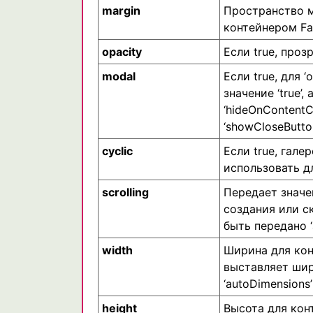
margin
Пространство 
контейнером Fa
opacity
Если true, проз
modal
Если true, для 
значение ‘true’, 
‘hideOnContentCl
‘showCloseButton
cyclic
Если true, гале
использовать д
scrolling
Передает значе
создания или с
быть передано ‘au
width
Ширина для конт
выставляет шир
‘autoDimensions’
height
Высота для конте