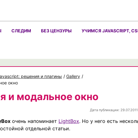
Ы
СЛЕДИМ
БЕЗ ЦЕНЗУРЫ
УЧИМСЯ JAVASCRIPT, CS
avascript: решения и плагины
/
Gallery
/
ное окно
я и модальное окно
Дата публикации: 29.07.2011
yBox
очень напоминает
LightBox
. Но у него есть нескол
остойной отдельной статьи.