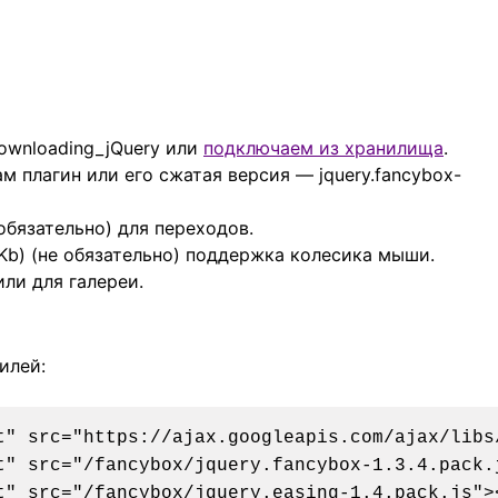
Downloading_jQuery или
подключаем из хранилища
.
 сам плагин или его сжатая версия — jquery.fancybox-
не обязательно) для переходов.
23 Kb) (не обязательно) поддержка колесика мыши.
тили для галереи.
илей:
t" src="https://ajax.googleapis.com/ajax/libs
t" src="/fancybox/jquery.fancybox-1.3.4.pack.j
t" src="/fancybox/jquery.easing-1.4.pack.js"><