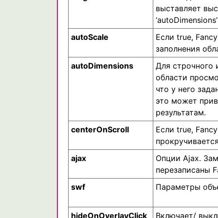
выставляет выс
‘autoDimensions’
autoScale
Если true, Fan
заполнения обл
autoDimensions
Для строчного 
области просмо
что у него зад
это может прив
результатам.
centerOnScroll
Если true, Fanc
прокручивается
ajax
Опции Ajax. Заме
перезаписаны F
swf
Параметры объе
hideOnOverlayClick
Включает/ выкл