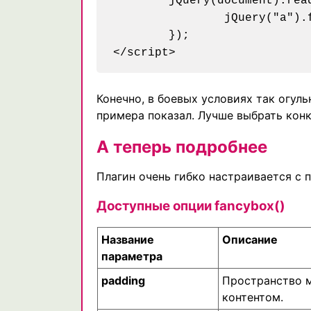
	jQuery(document).ready(function() {

		jQuery("a").fancybox();

	});

Конечно, в боевых условиях так огуль
примера показал. Лучше выбрать конк
А теперь подробнее
Плагин очень гибко настраивается с
Доступные опции fancybox()
Название
Описание
параметра
padding
Пространство 
контентом.