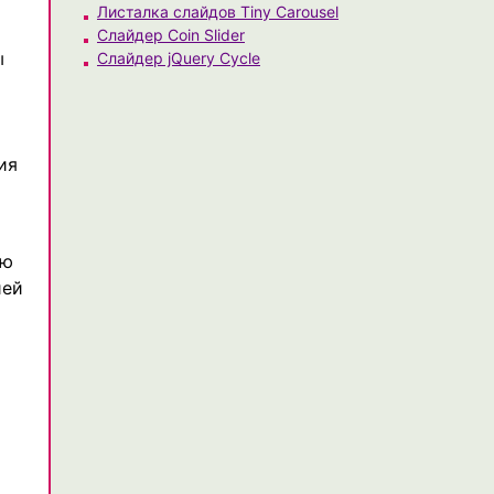
Листалка слайдов Tiny Carousel
Слайдер Coin Slider
ы
Слайдер jQuery Cycle
ия
ую
ией