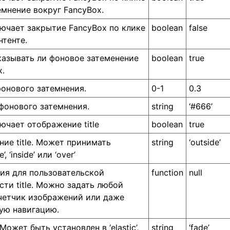
емнение вокруг FancyBox.
ючает закрытие FancyBox по клике
boolean
false
нтенте.
казывать ли фоновое затеменение
boolean
true
x.
онового затемнения.
0-1
0.3
фонового затемнения.
string
‘#666’
ючает отображение title
boolean
true
ие title. Может принимать
string
‘outside’
, ‘inside’ или ‘over’
ия для пользовательской
function
null
сти title. Можно задать любой
четчик изображений или даже
ую навигацию.
Может быть установлен в ‘elastic’,
string
‘fade’