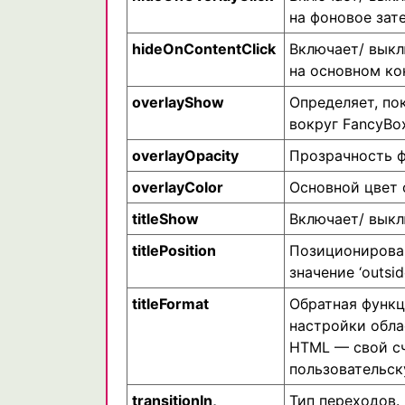
на фоновое зат
hideOnContentClick
Включает/ выкл
на основном ко
overlayShow
Определяет, по
вокруг FancyBo
overlayOpacity
Прозрачность ф
overlayColor
Основной цвет 
titleShow
Включает/ выкл
titlePosition
Позиционирован
значение ‘outside’
titleFormat
Обратная функц
настройки обла
HTML — свой с
пользовательск
transitionIn,
Тип переходов. 