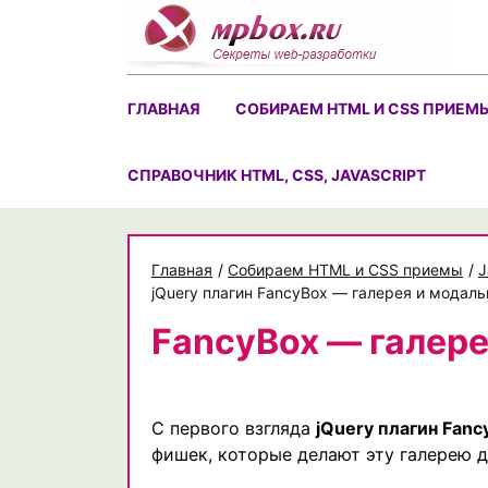
Skip
to
content
ГЛАВНАЯ
СОБИРАЕМ HTML И CSS ПРИЕМ
CПРАВОЧНИК HTML, CSS, JAVASCRIPT
Главная
/
Собираем HTML и CSS приемы
/
J
jQuery плагин FancyBox — галерея и модаль
FancyBox — галере
С первого взгляда
jQuery плагин Fanc
фишек, которые делают эту галерею д