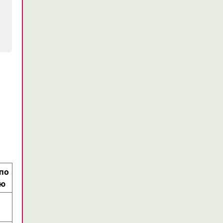
 по
ию