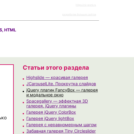
https://rz-work.ru
разработке больших сайтов
S, HTML
Статьи этого раздела
Highslide — красивая галерея
JCarouselLite. Прокрутка слайдов
jQuery плагин FancyBox — галерея
и модальное окно
Spacegallery — эффектная 3D
галерея. jQuery плагины
Галерея jQuery ColorBox
ько
Галерея jQuery lightBox
Галерея с неравномерным шагом
Забавная галерея Tiny Circleslider