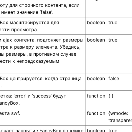
оту для строчного контента, если
 имеет значение ‘false’.
cyBox масштабируется для
boolean
true
асти просмотра.
и ajax контента, подгоняет размеры
boolean
true
тра к размеру элемента. Убедись,
аны размеры, в противном случае
ести к непредсказуемым
yBox центрируется, когда страница
boolean
false
.
тка: ‘error’ и ‘success’ будут
function
{ }
ancyBox.
кта swf.
function
{wmode:
‘transparen
ючает закрытие FancyBox по клике
boolean
true