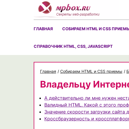
Skip
to
content
ГЛАВНАЯ
СОБИРАЕМ HTML И CSS ПРИЕМ
CПРАВОЧНИК HTML, CSS, JAVASCRIPT
Главная
/
Собираем HTML и CSS приемы
/
Б
Владельцу Интерн
А действительно ли мне нужен нес
Валидный HTML. Какой с этого проф
Значение скорости загрузки сайта д
Кроссбраузерность и кроссплатфор