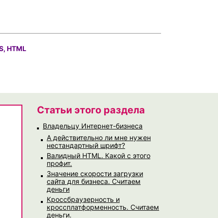
S, HTML
Статьи этого раздела
Владельцу Интернет-бизнеса
А действительно ли мне нужен
нестандартный шрифт?
Валидный HTML. Какой с этого
профит.
Значение скорости загрузки
сайта для бизнеса. Считаем
деньги
Кроссбраузерность и
кроссплатформенность. Считаем
деньги.