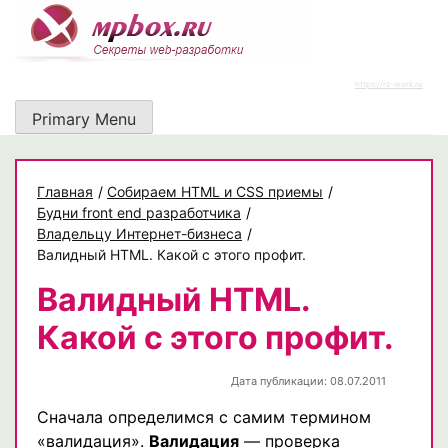
Skip
to
content
https://rz-work.ru
Primary Menu
Главная
/
Собираем HTML и CSS приемы
/
Будни front end разработчика
/
Владельцу Интернет-бизнеса
/
Валидный HTML. Какой с этого профит.
Валидный HTML.
Какой с этого профит.
Дата публикации: 08.07.2011
Сначала определимся с самим термином
«валидация».
Валидация
— проверка