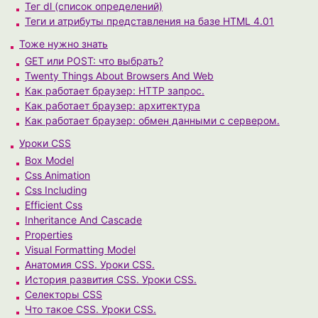
Тег dl (список определений)
Теги и атрибуты представления на базе HTML 4.01
Тоже нужно знать
GET или POST: что выбрать?
Twenty Things About Browsers And Web
Как работает браузер: HTTP запрос.
Как работает браузер: архитектура
Как работает браузер: обмен данными с сервером.
Уроки CSS
Box Model
Css Animation
Css Including
Efficient Css
Inheritance And Cascade
Properties
Visual Formatting Model
Анатомия CSS. Уроки CSS.
История развития CSS. Уроки CSS.
Селекторы CSS
Что такое CSS. Уроки CSS.