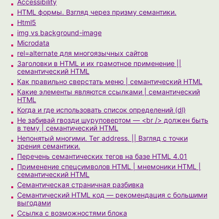
Accessibility
HTML формы. Взгляд через призму семантики.
Html5
img vs background-image
Microdata
rel=alternate для многоязычных сайтов
Заголовки в HTML и их грамотное применение ||
семантический HTML
Как правильно сверстать меню | семантический HTML
Какие элементы являются ссылками | семантический
HTML
Когда и где использовать список определений (dl)
Не забивай гвозди шуруповертом — <br /> должен быть
в тему | семантический HTML
Непонятый многими. Тег address. || Взгляд с точки
зрения семантики.
Перечень семантических тегов на базе HTML 4.01
Применение спецсимволов HTML | мнемоники HTML |
семантический HTML
Семантическая страничная разбивка
Семантический HTML код — рекомендация с большими
выгодами
Ссылка с возможностями блока