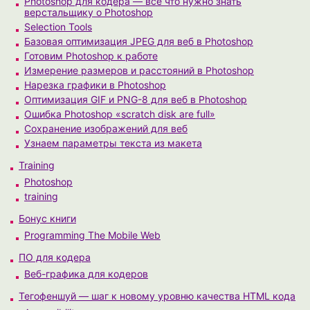
Photoshop для кодера — все что нужно знать
верстальщику о Photoshop
Selection Tools
Базовая оптимизация JPEG для веб в Photoshop
Готовим Photoshop к работе
Измерение размеров и расстояний в Photoshop
Нарезка графики в Photoshop
Оптимизация GIF и PNG-8 для веб в Photoshop
Ошибка Photoshop «scratch disk are full»
Сохранение изображений для веб
Узнаем параметры текста из макета
Training
Photoshop
training
Бонус книги
Programming The Mobile Web
ПО для кодера
Веб-графика для кодеров
Тегофеншуй — шаг к новому уровню качества HTML кода