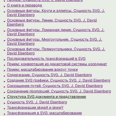
О книге и переводе
Основные фигуры. Круги и эллипсы. Сущность SVG. J.
David Eisenberg
Основные фигуры. Линии. Сущность SVG. J. David
Eisenberg
Основные фигуры. Ломанная линия. Сущность SVG. J.
David Eisenberg
Основные фигуры. Многоугольник. Сущность SVG. J.
David Eisenberg
Основные фигуры. Прямоугольники. Сущность SVG. J.
David Eisenberg
Последовательность трансформаций в SVG
Прием: конвертация из декартовой системы координат
Прием: масштабирование вокруг точки
Содержание. Сущность SVG. J. David Eisenberg
Создание SVG графики. Сущность SVG. J. David Eisenberg
Сокращение путей. Сущность SVG. J. David Eisenberg
Сохранение пропорций. Сущность SVG. J. David Eisenberg
Структура SVG документа и представление
Сущность SVG. J. David Eisenberg
Трансформации skewX и skewY
Трансформация в SVG: масштабирование