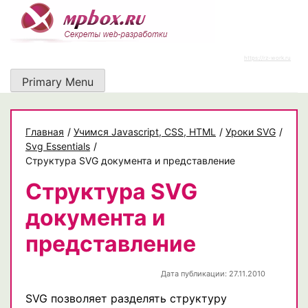
Skip
to
content
https://rz-work.ru
Primary Menu
Главная
/
Учимся Javascript, CSS, HTML
/
Уроки SVG
/
Svg Essentials
/
Структура SVG документа и представление
Структура SVG
документа и
представление
Дата публикации: 27.11.2010
SVG позволяет разделять структуру