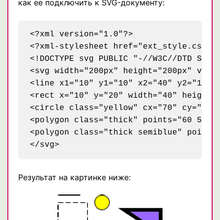
как ее подключить к SVG-документу:
<?xml version="1.0"?>

<?xml-stylesheet href="ext_style.css" t
<!DOCTYPE svg PUBLIC "-//W3C//DTD SVG 1
<svg width="200px" height="200px" viewB
<line x1="10" y1="10" x2="40" y2="10" /
<rect x="10" y="20" width="40" height="
<circle class="yellow" cx="70" cy="20" 
<polygon class="thick" points="60 50, 6
<polygon class="thick semiblue" points=
Результат на картинке ниже: