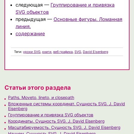
следующая —
Группирование и привязка
SVG объектов
предыдущая —
Основные фигуры. Ломанная
линия.
содержание
Теги:
уроки SVG
,
книги
,
веб графика
,
SVG
,
David Eisenberg
Статьи этого раздела
Paths. Moveto, lineto, и closepath
Вложенные системы координат. Сущность SVG. J. David
Eisenberg
Группирование и привязка SVG объектов
Координаты. Сущность SVG. J. David Eisenberg
Масштабируемость. Сущность SVG. J. David Eisenberg
Начнем. Сущность SVG. J. David Eisenberg