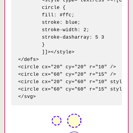
	<style type="text/css"><![CDATA[

	circle {

	fill: #ffc;

	stroke: blue;

	stroke-width: 2;

	stroke-dasharray: 5 3

	}

	]]></style>

</defs>

<circle cx="20" cy="20" r="10" />

<circle cx="60" cy="20" r="15" />

<circle cx="20" cy="60" r="10" style="f
<circle cx="60" cy="60" r="15" style="s