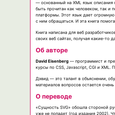
— основанный на XML язык описания г
быть прочитан как человеком, так и 
платформы. Этот язык дает огромную
с ним обращаться. И эта книга помога
Книга написана для веб разработчико
своих веб сайтах, получая какие-то д
Об авторе
David Eisenberg
— программист и преп
курсы по CSS, Javascript, CGI и XML. 
Дэвид — это талант в объяснении, об
материалов вопросов остается очень
О переводе
«Сущность SVG» обошла стороной русс
уже не попадет (год издания 2002). 