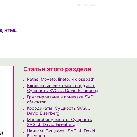
https://rz-work.ru
S, HTML
Статьи этого раздела
Paths. Moveto, lineto, и closepath
Вложенные системы координат.
Сущность SVG. J. David Eisenberg
Группирование и привязка SVG
объектов
Координаты. Сущность SVG. J.
David Eisenberg
Масштабируемость. Сущность
SVG. J. David Eisenberg
Начнем. Сущность SVG. J. David
s)
Eisenberg