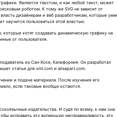
рафики. Является текстом, и как любой текст, может
поисковым роботом. К тому же SVG не зависит от
 власть дизайнерам и веб разработчикам, которые уме
ет научится пользоваться этой властью.
в, которые хотят создавать динамическую графику на
анные от пользователя.
одаватель из Сан-Хосе, Калифорния. Он разработал
Пишет статьи для xml.com и alisapart.com.
учении и подаче материала. После изучения его
 мало, если таковые вообще остаются.
коязычные издательства. И судя по всему, к нам она
Чтобы исправить эту вопиющую несправедливость, эту