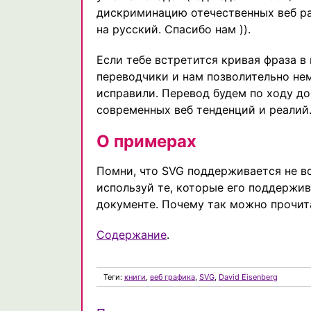
дискриминацию отечественных веб ра
на русский. Спасибо нам )).
Если тебе встретится кривая фраза в
переводчики и нам позволительно нем
исправили. Перевод будем по ходу д
современных веб тенденций и реалий
О примерах
Помни, что SVG поддерживается не в
используй те, которые его поддерж
документе. Почему так можно прочита
Содержание
.
Теги:
книги
,
веб графика
,
SVG
,
David Eisenberg