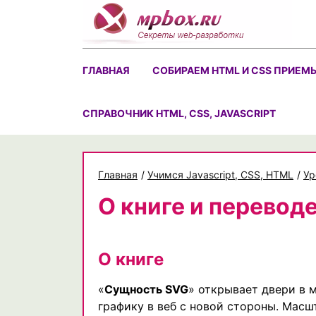
Skip
to
content
ГЛАВНАЯ
СОБИРАЕМ HTML И CSS ПРИЕМ
CПРАВОЧНИК HTML, CSS, JAVASCRIPT
Главная
/
Учимся Javascript, CSS, HTML
/
Ур
О книге и перевод
О книге
«
Сущность SVG
» открывает двери в м
графику в веб с новой стороны. Масшт