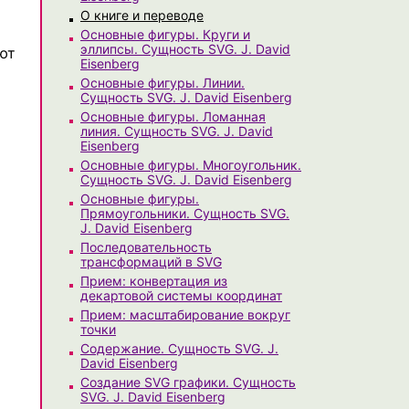
О книге и переводе
Основные фигуры. Круги и
эллипсы. Сущность SVG. J. David
ют
Eisenberg
Основные фигуры. Линии.
Сущность SVG. J. David Eisenberg
Основные фигуры. Ломанная
линия. Сущность SVG. J. David
Eisenberg
Основные фигуры. Многоугольник.
Сущность SVG. J. David Eisenberg
Основные фигуры.
Прямоугольники. Сущность SVG.
J. David Eisenberg
Последовательность
трансформаций в SVG
Прием: конвертация из
декартовой системы координат
Прием: масштабирование вокруг
точки
Содержание. Сущность SVG. J.
David Eisenberg
Создание SVG графики. Сущность
SVG. J. David Eisenberg