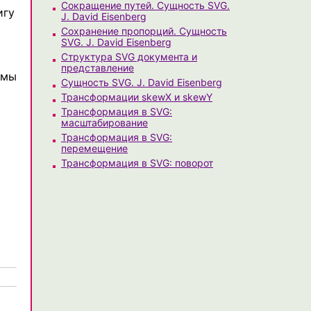
Сокращение путей. Сущность SVG.
игу
J. David Eisenberg
Сохранение пропорций. Сущность
SVG. J. David Eisenberg
Структура SVG документа и
представление
 мы
Сущность SVG. J. David Eisenberg
Трансформации skewX и skewY
Трансформация в SVG:
масштабирование
Трансформация в SVG:
перемещение
Трансформация в SVG: поворот