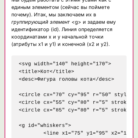
единым элементом (сейчас вы поймете
почему). Итак, мы заключаем их в
группирующий элемент
<g> и задаем ему
идентификатор (id). Линия определяется
координатами х и у начальной точки
(атрибуты х1 и у1) и конечной (х2 и у2).
<svg width="140" height="170">

<title>Кот</title>

<desc>Фигура головы кота</desc>

<circle cx="70" cy="95" r="50" style="s
<circle cx="55" cy="80" r="5" stroke="b
<circle cx="85" cy="80" r="5" stroke="b
<g id="whiskers">

	<line x1="75" y1="95" x2="135" y2="85" style="stroke: black;" />
