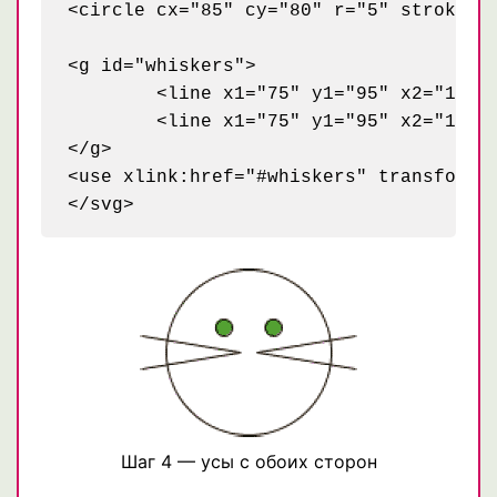
<circle cx="85" cy="80" r="5" stroke="b
<g id="whiskers">

	<line x1="75" y1="95" x2="135" y2="85" style="stroke: black;" />

	<line x1="75" y1="95" x2="135" y2="105" style="stroke: black;" />

</g>

<use xlink:href="#whiskers" transform="
Шаг 4 — усы с обоих сторон