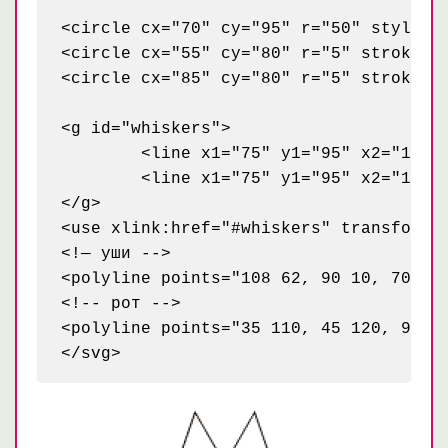
<circle cx="70" cy="95" r="50" style="s
<circle cx="55" cy="80" r="5" stroke="b
<circle cx="85" cy="80" r="5" stroke="b
<g id="whiskers">

	<line x1="75" y1="95" x2="135" y2="85" style="stroke: black;" />

	<line x1="75" y1="95" x2="135" y2="105" style="stroke: black;" />

</g>

<use xlink:href="#whiskers" transform="
<!— уши -->

<polyline points="108 62, 90 10, 70 45,
<!-- рот -->

<polyline points="35 110, 45 120, 95 12