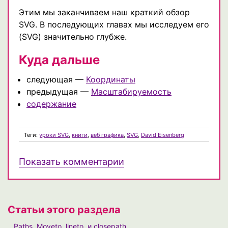
Этим мы заканчиваем наш краткий обзор
SVG. В последующих главах мы исследуем его
(SVG) значительно глубже.
Куда дальше
следующая —
Координаты
предыдущая —
Масштабируемость
содержание
Теги:
уроки SVG
,
книги
,
веб графика
,
SVG
,
David Eisenberg
Показать комментарии
Статьи этого раздела
Paths. Moveto, lineto, и closepath