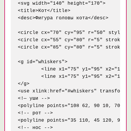
<svg width="140" height="170">

<title>Кот</title>

<desc>Фигура головы кота</desc>

<circle cx="70" cy="95" r="50" style="s
<circle cx="55" cy="80" r="5" stroke="b
<circle cx="85" cy="80" r="5" stroke="b
<g id="whiskers">

	<line x1="75" y1="95" x2="135" y2="85" style="stroke: black;" />

	<line x1="75" y1="95" x2="135" y2="105" style="stroke: black;" />

</g>

<use xlink:href="#whiskers" transform="
<!— уши -->

<polyline points="108 62, 90 10, 70 45,
<!-- рот -->

<polyline points="35 110, 45 120, 95 12
<!-- нос -->
