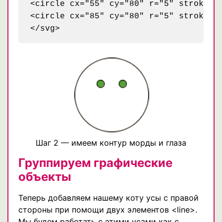
<circle cx="55" cy="80" r="5" stroke="b
<circle cx="85" cy="80" r="5" stroke="b
Шаг 2 — имеем контур морды и глаза
Группируем графические
объекты
Теперь добавляем нашему коту усы с правой
стороны при помощи двух элементов <line>.
Мы будем работать с этими усами как с