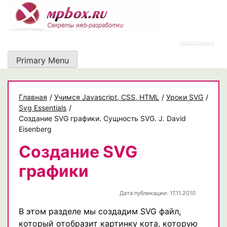
Skip
to
content
https://rz-work.ru
Primary Menu
Главная
/
Учимся Javascript, CSS, HTML
/
Уроки SVG
/
Svg Essentials
/
Создание SVG графики. Сущность SVG. J. David
Eisenberg
Создание SVG
графики
Дата публикации: 17.11.2010
В этом разделе мы создадим SVG файл,
который отобразит картинку кота, которую