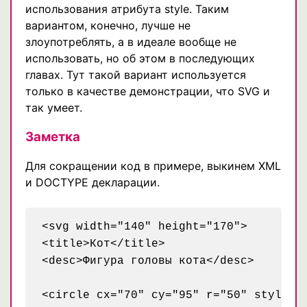
использования атрибута style. Таким
вариантом, конечно, лучше не
злоупотреблять, а в идеале вообще не
использовать, но об этом в последующих
главах. Тут такой вариант используется
только в качестве демонстрации, что SVG и
так умеет.
Заметка
Для сокращении код в примере, выкинем XML
и DOCTYPE декларации.
<svg width="140" height="170">

<title>Кот</title>

<desc>Фигура головы кота</desc>

<circle cx="70" cy="95" r="50" style="s