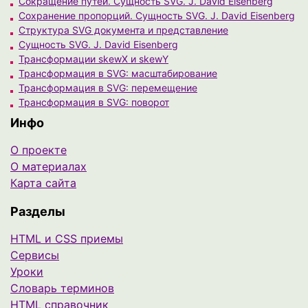
Сокращение путей. Сущность SVG. J. David Eisenberg
Сохранение пропорций. Сущность SVG. J. David Eisenberg
Структура SVG документа и представление
Сущность SVG. J. David Eisenberg
Трансформации skewX и skewY
Трансформация в SVG: масштабирование
Трансформация в SVG: перемещение
Трансформация в SVG: поворот
Инфо
О проекте
О материалах
Карта сайта
Разделы
HTML и CSS приемы
Сервисы
Уроки
Cловарь терминов
HTML справочник