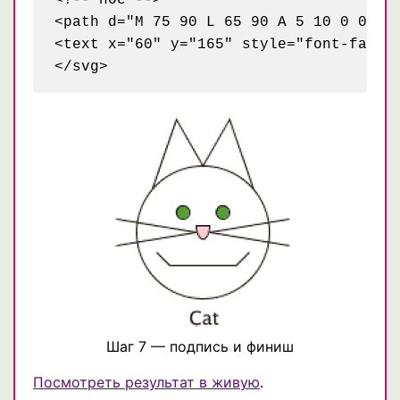
<path d="M 75 90 L 65 90 A 5 10 0 0 0 7
<text x="60" y="165" style="font-family
Шаг 7 — подпись и финиш
Посмотреть результат в живую
.