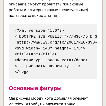
описание смогут прочитать поисковые
роботы и альтернативные (невизуальные)
пользовательские агенты).
<?xml version="1.0"?>

<!DOCTYPE svg PUBLIC "-//W3C//DTD SVG 1
"http://www.w3.org/TR/2001/REC-SVG-2001
<svg width="140" height="170">

<title>Кот</title>

<desc>Фигура головы кота</desc>

<!-- рисовать начнем тут -—>

Основные фигуры
Мы рисуем морду кота добавляя элемент
<circle>. Атрибуты элемента точно