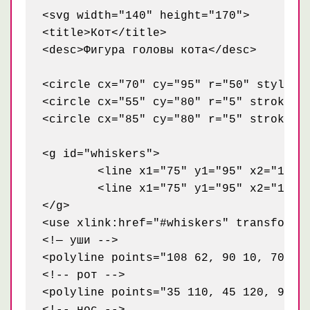
<svg width="140" height="170">

<title>Кот</title>

<desc>Фигура головы кота</desc>

<circle cx="70" cy="95" r="50" style="s
<circle cx="55" cy="80" r="5" stroke="b
<circle cx="85" cy="80" r="5" stroke="b
<g id="whiskers">

	<line x1="75" y1="95" x2="135" y2="85" style="stroke: black;" />

	<line x1="75" y1="95" x2="135" y2="105" style="stroke: black;" />

</g>

<use xlink:href="#whiskers" transform="
<!— уши -->

<polyline points="108 62, 90 10, 70 45,
<!-- рот -->

<polyline points="35 110, 45 120, 95 12
<!-- нос -->
