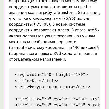
стороны. Для этого сначала меняем систему
координат умножая x-координаты на -1 в
значении scale атрибута transform. Это значит,
что точка с координатами (75,95) получит
координаты (-75, 95). В новой системе
координаты возрастают
влево
. В итоге, чтобы
«клонированные» усы оказались на нужном
месте, нам необходимо перенести
(translate)систему координат на 140 пикселей
(ширина всего нашего SVG-холста) вправо, в
отрицательном направлении.
<svg width="140" height="170">

<title>Кот</title>

<desc>Фигура головы кота</desc>

<circle cx="70" cy="95" r="50" style="s
<circle cx="55" cy="80" r="5" stroke="b