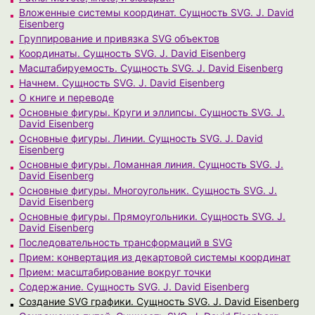
Вложенные системы координат. Сущность SVG. J. David
Eisenberg
Группирование и привязка SVG объектов
Координаты. Сущность SVG. J. David Eisenberg
Масштабируемость. Сущность SVG. J. David Eisenberg
Начнем. Сущность SVG. J. David Eisenberg
О книге и переводе
Основные фигуры. Круги и эллипсы. Сущность SVG. J.
David Eisenberg
Основные фигуры. Линии. Сущность SVG. J. David
Eisenberg
Основные фигуры. Ломанная линия. Сущность SVG. J.
David Eisenberg
Основные фигуры. Многоугольник. Сущность SVG. J.
David Eisenberg
Основные фигуры. Прямоугольники. Сущность SVG. J.
David Eisenberg
Последовательность трансформаций в SVG
Прием: конвертация из декартовой системы координат
Прием: масштабирование вокруг точки
Содержание. Сущность SVG. J. David Eisenberg
Создание SVG графики. Сущность SVG. J. David Eisenberg