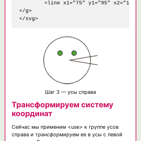
	<line x1="75" y1="95" x2="135" y2="105" style="stroke: black;" />

</g>

Шаг 3 — усы справа
Трансформируем систему
координат
Сейчас мы применим <use> к группе усов
справа и
трансформируем
ее в усы с левой