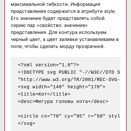
максимальной гибкости. Информация
представления содержится в атрибуте style.
Его значение будет представлять собой
серию пар «свойство: значение»
представления. Для контура используем
черный цвет, а цвет заливки устанавливаем в
none, чтобы сделать морду прозрачной.
<?xml version="1.0"?>

<!DOCTYPE svg PUBLIC "-//W3C//DTD SVG 1
"http://www.w3.org/TR/2001/REC-SVG-2001
<svg width="140" height="170">

<title>Кот</title>

<desc>Фигура головы кота</desc>

<circle cx="70" cy="95" r="50" style="s