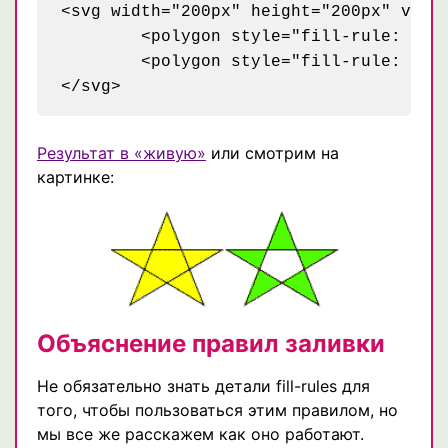
<svg width="200px" height="200px" viewB
	<polygon style="fill-rule: nonzero; fill: yellow; stroke: black;" points="48,16 16,96 96,48 0,48 80,96" />

	<polygon style="fill-rule: evenodd; fill: #00ff00; stroke: black;" points="148,16 116,96 196,48 100,48 180,96" />

Результат в «живую»
или смотрим на
картинке:
Объяснение правил заливки
Не обязательно знать детали fill-rules для
того, чтобы пользоваться этим правилом, но
мы все же расскажем как оно работают.