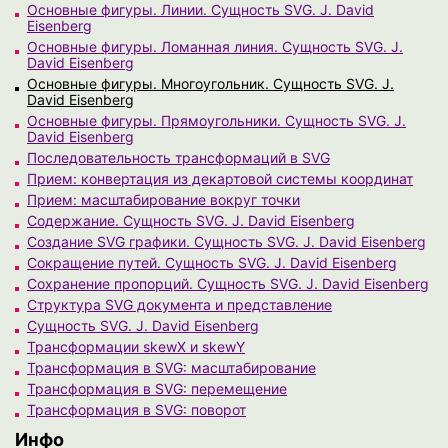
Основные фигуры. Линии. Сущность SVG. J. David
Eisenberg
Основные фигуры. Ломанная линия. Сущность SVG. J.
David Eisenberg
Основные фигуры. Многоугольник. Сущность SVG. J.
David Eisenberg
Основные фигуры. Прямоугольники. Сущность SVG. J.
David Eisenberg
Последовательность трансформаций в SVG
Прием: конвертация из декартовой системы координат
Прием: масштабирование вокруг точки
Содержание. Сущность SVG. J. David Eisenberg
Создание SVG графики. Сущность SVG. J. David Eisenberg
Сокращение путей. Сущность SVG. J. David Eisenberg
Сохранение пропорций. Сущность SVG. J. David Eisenberg
Структура SVG документа и представление
Сущность SVG. J. David Eisenberg
Трансформации skewX и skewY
Трансформация в SVG: масштабирование
Трансформация в SVG: перемещение
Трансформация в SVG: поворот
Инфо