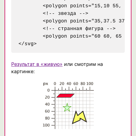
	<polygon points="15,10 55, 10 45, 20 5, 20" style="fill: red; stroke: black;" />

	<!-- звезда -->

	<polygon points="35,37.5 37.9,46.1 46.9,46.1 39.7,51.5 42.3,60.1 35,55 27.7,60.1 30.3,51.5 23.1,46.1 32.1,46.1" style="fill: #ccffcc; stroke: green;" />

	<!-- странная фигура -->

	<polygon points="60 60, 65 72, 80 60, 90 90, 72 80, 72 85, 50 95" style="fill: yellow; fill-opacity: 0.5; stroke: black; stroke-width: 2;" />

Результат в «живую»
или смотрим на
картинке: