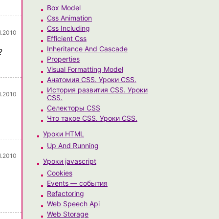
Box Model
Css Animation
Css Including
1.2010
Efficient Css
Inheritance And Cascade
?
Properties
Visual Formatting Model
Анатомия CSS. Уроки CSS.
История развития CSS. Уроки
1.2010
CSS.
Селекторы CSS
Что такое CSS. Уроки CSS.
Уроки HTML
Up And Running
1.2010
Уроки javascript
Cookies
Events — события
Refactoring
Web Speech Api
Web Storage