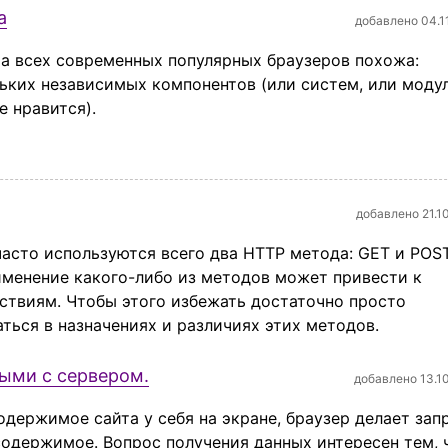
а
добавлено 04.1
а всех современных популярных браузеров похожа:
льких независимых компонентов (или систем, или моду
 нравится).
добавлено 21.1
асто используются всего два HTTP метода: GET и POST
менение какого-либо из методов может привести к
ствиям. Чтобы этого избежать достаточно просто
ться в назначениях и различиях этих методов.
ными с сервером.
добавлено 13.1
одержимое сайта у себя на экране, браузер делает зап
содержимое. Вопрос получения данных интересен тем, 