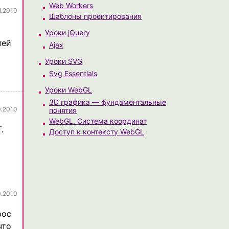
Web Workers
1.2010
Шаблоны проектирования
Уроки jQuery
лей
Ajax
Уроки SVG
Svg Essentials
Уроки WebGL
3D графика — фундаментальные
0.2010
понятия
WebGL. Система координат
.
Доступ к контексту WebGL
0.2010
рос
что