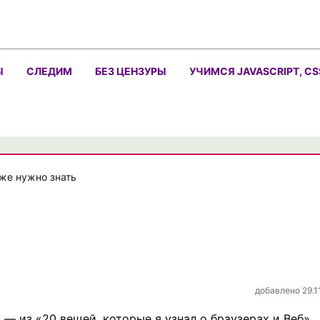
Ы
СЛЕДИМ
БЕЗ ЦЕНЗУРЫ
УЧИМСЯ JAVASCRIPT, CS
же нужно знать
добавлено 29.1
 — из «20 вещей, которые я узнал о браузерах и Веб».