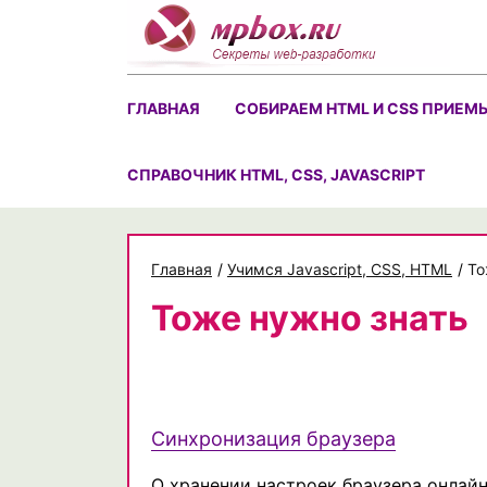
Skip
to
content
ГЛАВНАЯ
СОБИРАЕМ HTML И CSS ПРИЕМ
CПРАВОЧНИК HTML, CSS, JAVASCRIPT
Главная
/
Учимся Javascript, CSS, HTML
/
То
Тоже нужно знать
Синхронизация браузера
О хранении настроек браузера онлайн