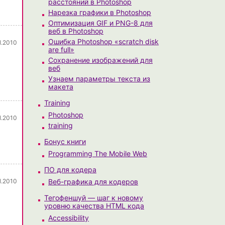
расстояний в Photoshop
Нарезка графики в Photoshop
Оптимизация GIF и PNG-8 для
веб в Photoshop
Ошибка Photoshop «scratch disk
1.2010
are full»
Сохранение изображений для
веб
Узнаем параметры текста из
макета
Training
Photoshop
1.2010
training
Бонус книги
Programming The Mobile Web
ПО для кодера
1.2010
Веб-графика для кодеров
Тегофеншуй — шаг к новому
уровню качества HTML кода
Accessibility