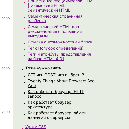
Применение спецсимволов HTML
| мнемоники HTML |
семантический HTML
Семантическая страничная
1.2010
разбивка
Семантический HTML код —
рекомендация с большими
выгодами
Ссылка с возможностями блока
Тег dl (список определений)
Теги и атрибуты представления
на базе HTML 4.01
Тоже нужно знать
1.2010
GET или POST: что выбрать?
Twenty Things About Browsers And
Web
Как работает браузер: HTTP
запрос.
Как работает браузер:
архитектура
1.2010
Как работает браузер: обмен
данными с сервером.
Уроки CSS