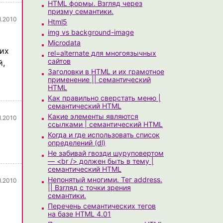
HTML формы. Взгляд через
призму семантики.
1.2010
Html5
img vs background-image
Microdata
сих
rel=alternate для многоязычных
сайтов
й,
Заголовки в HTML и их грамотное
применение || семантический
HTML
Как правильно сверстать меню |
семантический HTML
Какие элементы являются
1.2010
ссылками | семантический HTML
Когда и где использовать список
определений (dl)
Не забивай гвозди шуруповертом
— <br /> должен быть в тему |
семантический HTML
Непонятый многими. Тег address.
1.2010
|| Взгляд с точки зрения
семантики.
Перечень семантических тегов
на базе HTML 4.01