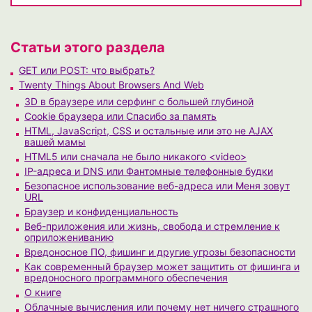
Статьи этого раздела
GET или POST: что выбрать?
Twenty Things About Browsers And Web
3D в браузере или серфинг с большей глубиной
Cookie браузера или Спасибо за память
HTML, JavaScript, CSS и остальные или это не AJAX
вашей мамы
HTML5 или сначала не было никакого <video>
IP-адреса и DNS или Фантомные телефонные будки
Безопасное использование веб-адреса или Меня зовут
URL
Браузер и конфиденциальность
Веб-приложения или жизнь, свобода и стремление к
оприложениванию
Вредоносное ПО, фишинг и другие угрозы безопасности
Как современный браузер может защитить от фишинга и
вредоносного программного обеспечения
О книге
Облачные вычисления или почему нет ничего страшного