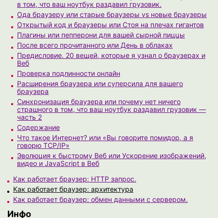
в том, что ваш ноутбук раздавил грузовик.
Ода браузеру или старые браузеры vs новые браузеры
Открытый код и браузеры или Стоя на плечах гигантов
Плагины или пепперони для вашей сырной пиццы
После всего прочитанного или День в облаках
Предисловие. 20 вещей, которые я узнал о браузерах и
Веб
Проверка подлинности онлайн
Расширения браузера или суперсила для вашего
браузера
Синхронизация браузера или почему нет ничего
страшного в том, что ваш ноутбук раздавил грузовик —
часть 2
Содержание
Что такое Интернет? или «Вы говорите помидор, а я
говорю TCP/IP»
Эволюция к быстрому Веб или Ускорение изображений,
видео и JavaScript в Веб
Как работает браузер: HTTP запрос.
Как работает браузер: архитектура
Как работает браузер: обмен данными с сервером.
Инфо