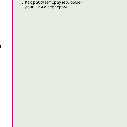
Как работает браузер: обмен
данными с сервером.
т