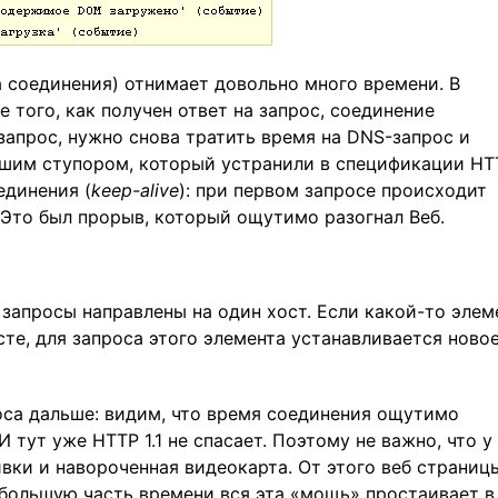
 соединения) отнимает довольно много времени. В
 того, как получен ответ на запрос, соединение
запрос, нужно снова тратить время на DNS-запрос и
ьшим ступором, который устранили в спецификации HT
единения (
keep-alive
): при первом запросе происходит
 Это был прорыв, который ощутимо разогнал Веб.
 запросы направлены на один хост. Если какой-то элем
те, для запроса этого элемента устанавливается ново
са дальше: видим, что время соединения ощутимо
 тут уже HTTP 1.1 не спасает. Поэтому не важно, что у
ивки и навороченная видеокарта. От этого веб страниц
 большую часть времени вся эта «мощь» простаивает в