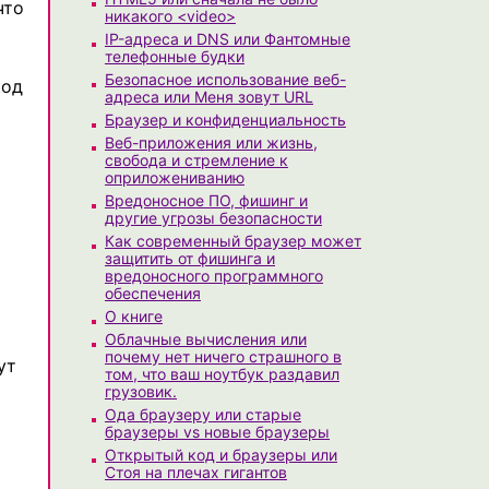
что
никакого <video>
IP-адреса и DNS или Фантомные
телефонные будки
Безопасное использование веб-
код
адреса или Меня зовут URL
Браузер и конфиденциальность
Веб-приложения или жизнь,
свобода и стремление к
оприложениванию
Вредоносное ПО, фишинг и
другие угрозы безопасности
Как современный браузер может
защитить от фишинга и
вредоносного программного
обеспечения
О книге
Облачные вычисления или
почему нет ничего страшного в
ут
том, что ваш ноутбук раздавил
грузовик.
Ода браузеру или старые
браузеры vs новые браузеры
Открытый код и браузеры или
Стоя на плечах гигантов