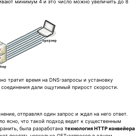
ивают минимум 4 и это число можно увеличить до 8
нно тратит время на DNS-запросы и установку
е соединения дали ощутимый прирост скорости.
ение, отправлял один запрос и ждал на него ответ.
ло ясно, что такой подход ведет к существенным
ранить, была разработана
технология HTTP конвейера
ет послать несколько GET-запросов в одном