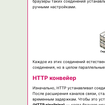
браузеры таких соединений устанавл
ручными настройками.
Каждое из этих соединений естестве
соединения, но в целом параллельны
HTTP конвейер
Изначально, HTTP устанавливал соедин
После расширения каналов связи, ста
временным задержкам. Чтобы это уст
(HTTP pipelining)
— когда браузер мож