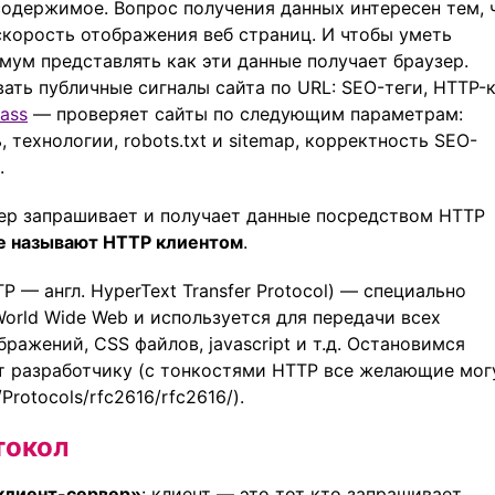
содержимое. Вопрос получения данных интересен тем, 
 скорость отображения веб страниц. И чтобы уметь
мум представлять как эти данные получает браузер.
ать публичные сигналы сайта по URL: SEO-теги, HTTP-
ass
— проверяет сайты по следующим параметрам:
 технологии, robots.txt и sitemap, корректность SEO-
.
ер запрашивает и получает данные посредством HTTP
е называют HTTP клиентом
.
P — англ. HyperText Transfer Protocol) — специально
orld Wide Web и используется для передачи всех
ражений, CSS файлов, javascript и т.д. Остановимся
т разработчику (с тонкостями HTTP все желающие мог
rotocols/rfc2616/rfc2616/).
токол
клиент-сервер»
: клиент — это тот кто запрашивает