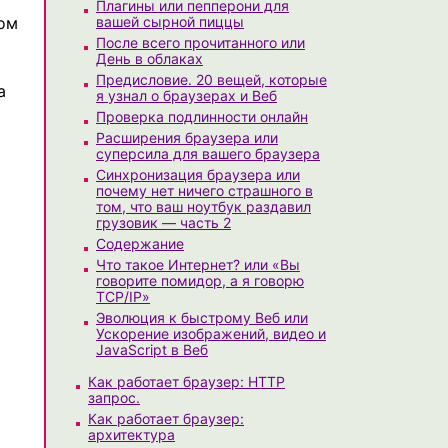
Плагины или пепперони для
вом
вашей сырной пиццы
После всего прочитанного или
День в облаках
Предисловие. 20 вещей, которые
а
я узнал о браузерах и Веб
Проверка подлинности онлайн
Расширения браузера или
суперсила для вашего браузера
Синхронизация браузера или
почему нет ничего страшного в
том, что ваш ноутбук раздавил
грузовик — часть 2
Содержание
Что такое Интернет? или «Вы
говорите помидор, а я говорю
TCP/IP»
Эволюция к быстрому Веб или
Ускорение изображений, видео и
JavaScript в Веб
Как работает браузер: HTTP
запрос.
Как работает браузер:
архитектура