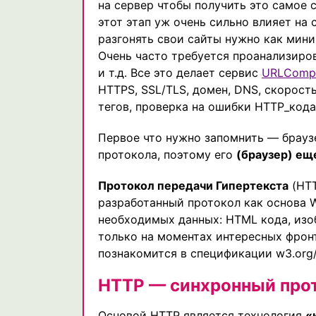
на сервер чтобы получить это самое 
этот этап уж очень сильно влияет на
разгонять свои сайты нужно как мини
Очень часто требуется проанализиров
и т.д. Все это делает сервис
URLComp
HTTPS, SSL/TLS, домен, DNS, скорость,
тегов, проверка на ошибки HTTP_кода
Первое что нужно запомнить — брауз
протокола, поэтому его
(браузер) ещ
Протокол передачи Гипертекста
(HTT
разработанный протокол как основа W
необходимых данных: HTML кода, изоб
только на моментах интересных фрон
познакомится в спецификации w3.org/P
HTTP — синхронный про
Основой HTTP является технология
«