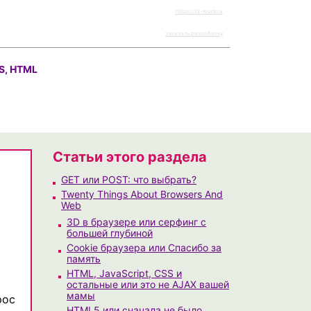
https://rz-work.ru
заказать разработку
S, HTML
Статьи этого раздела
GET или POST: что выбрать?
Twenty Things About Browsers And
Web
3D в браузере или серфинг с
большей глубиной
Cookie браузера или Спасибо за
память
HTML, JavaScript, CSS и
остальные или это не AJAX вашей
мамы
рос
HTML5 или сначала не было