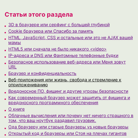
Статьи этого раздела
3D в браузере или серфинг с большей глубиной
Cookie браузера или Спасибо за память
HTML, JavaScript, CSS и остальные или это не AJAX вашей
мамы
HTML5 или сначала не было никакого <video>
IP-адреса и DNS или Фантомные телефонные будки
Безопасное использование веб-адреса или Меня зовут
URL
Браузер и конфиденциальность
Веб-приложения или жизнь, свобода и стремление к
оприложениванию
Вредоносное ПО, фишинг и другие угрозы безопасности
Как современный браузер может защитить от фишинга и
вредоносного программного обеспечения
О книге
Облачные вычисления или почему нет ничего страшного в
том, что ваш ноутбук раздавил грузовик.
Ода браузеру или старые браузеры vs новые браузеры
Открытый код и браузеры или Стоя на плечах гигантов