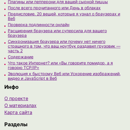
Плагины или пепперони для вашей сырной пиццы
После всего прочитанного или День в облаках
Предисловие. 20 вещей, которые я узнал о браузерах и
Веб
Проверка подлинности онлайн
Расширения браузера или суперсила для вашего
браузера
Синхронизация браузера или почему нет ничего
страшного в том, что ваш ноутбук раздавил грузовик —
часть 2
Содержание
Что такое Интернет? или «Вы говорите помидор, а я
говорю TCP/IP»
Эволюция к быстрому Веб или Ускорение изображений,
видео и JavaScript в Веб
Инфо
О проекте
О материалах
Карта сайта
Разделы