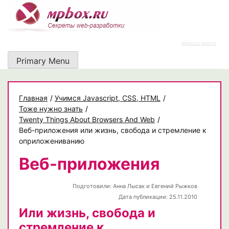
Skip
to
content
https://rz-work.ru
Primary Menu
Главная
/
Учимся Javascript, CSS, HTML
/
Тоже нужно знать
/
Twenty Things About Browsers And Web
/
Веб-приложения или жизнь, свобода и стремление к
оприложениванию
Веб-приложения
Подготовили:
Анна Лысак и Евгений Рыжков
Дата публикации: 25.11.2010
Или жизнь, свобода и
стремление к