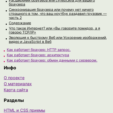
Расширения браузера или суперсила для вашего
браузера
Синхронизация браузера или почему нет ничего
страшного в том, что ваш ноутбук раздавил грузовик —
часть 2
Содержание
Что такое Интернет? или «Вы говорите помидор, а я
говорю TCP/IP»
Эволюция к быстрому Веб или Ускорение изображений,
видео и JavaScript в Веб
Как работает браузер: HTTP запрос.
Как работает браузер: архитектура
Как работает браузер: обмен данными с сервером.
Инфо
О проекте
О материалах
Карта сайта
Разделы
HTML и CSS приемы