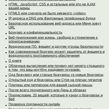
HTML, JavaScript, CSS и остальные или это не AJAX
вашей мамы
HTML5 или сначала не было никакого <video>
IP-адреса и DNS или Фантомные телефонные будки
Безопасное использование веб-адреса или Меня зовут
URL
Браузер и конфиденциальность
Веб-приложения или жизнь, свобода и стремление к
оприложениванию
Вредоносное ПО, фишинг и другие угрозы безопасности
Как современный браузер может защитить от фишинга и
вредоносного программного обеспечения
О книге
Облачные вычисления или почему нет ничего страшного
в том, что ваш ноутбук раздавил грузовик.
Ода браузеру или старые браузеры vs новые браузеры
Открытый код и браузеры или Стоя на плечах гигантов
Плагины или пепперони для вашей сырной пиццы
После всего прочитанного или День в облаках
Предисловие. 20 вещей, которые я узнал о браузерах и
Веб
Проверка подлинности онлайн