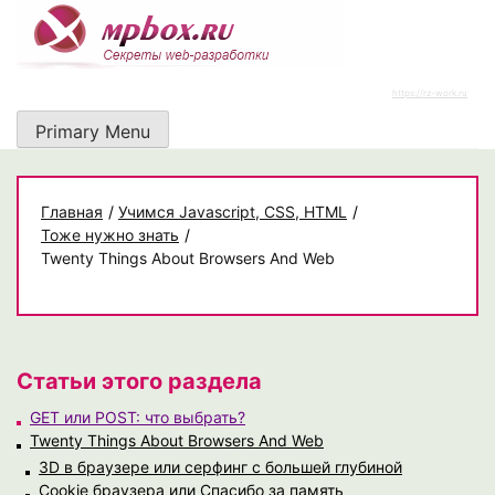
Skip
to
content
https://rz-work.ru
Primary Menu
Главная
/
Учимся Javascript, CSS, HTML
/
Тоже нужно знать
/
Twenty Things About Browsers And Web
Статьи этого раздела
GET или POST: что выбрать?
Twenty Things About Browsers And Web
3D в браузере или серфинг с большей глубиной
Cookie браузера или Спасибо за память