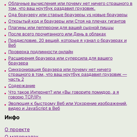
Облачные вычисления или почему нет ничего страшного в
том, что ваш ноутбук раздавил грузовик.
Ода браузеру или старые браузеры vs новые браузеры
Открытый код и браузеры или Стоя на плечах гигантов
Плагины или пепперони для вашей сырной пиццы
После всего прочитанного или День в облаках
Предисловие. 20 вещей, которые я узнал о браузерах и
Веб
Проверка подлинности онлайн
Расширения браузера или суперсила для вашего
браузера
Синхронизация браузера или почему нет ничего
страшного в том, что ваш ноутбук раздавил грузовик —
часть 2
Содержание
Что такое Интернет? или «Вы говорите помидор, а я
говорю TCP/IP»
Эволюция к быстрому Веб или Ускорение изображений,
видео и JavaScript в Веб
Инфо
О проекте
О материалах