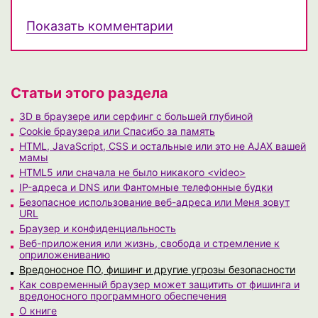
Показать комментарии
Статьи этого раздела
3D в браузере или серфинг с большей глубиной
Cookie браузера или Спасибо за память
HTML, JavaScript, CSS и остальные или это не AJAX вашей
мамы
HTML5 или сначала не было никакого <video>
IP-адреса и DNS или Фантомные телефонные будки
Безопасное использование веб-адреса или Меня зовут
URL
Браузер и конфиденциальность
Веб-приложения или жизнь, свобода и стремление к
оприложениванию
Вредоносное ПО, фишинг и другие угрозы безопасности
Как современный браузер может защитить от фишинга и
вредоносного программного обеспечения
О книге