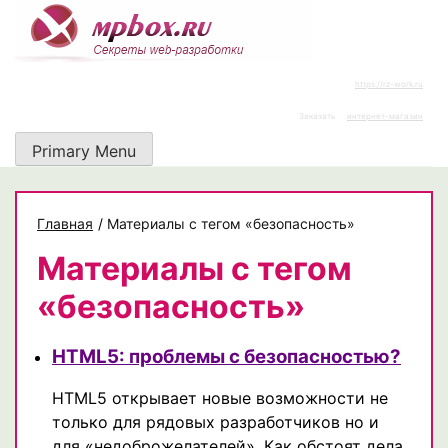
Skip
to
content
https://rz-work.ru
Заказать
интернет-магазин
Primary Menu
Главная
/
Материалы с тегом «безопасность»
Материалы с тегом
«безопасность»
HTML5: проблемы с безопасностью?
HTML5 открывает новые возможности не
только для рядовых разработчиков но и
для «недоброжелателей». Как обстоят дела