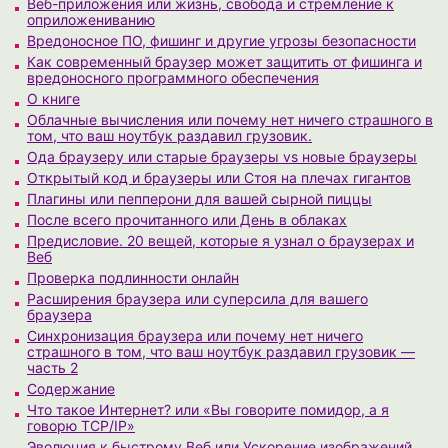
Веб-приложения или жизнь, свобода и стремление к
оприложениванию
Вредоносное ПО, фишинг и другие угрозы безопасности
Как современный браузер может защитить от фишинга и
вредоносного программного обеспечения
О книге
Облачные вычисления или почему нет ничего страшного в
том, что ваш ноутбук раздавил грузовик.
Ода браузеру или старые браузеры vs новые браузеры
Открытый код и браузеры или Стоя на плечах гигантов
Плагины или пепперони для вашей сырной пиццы
После всего прочитанного или День в облаках
Предисловие. 20 вещей, которые я узнал о браузерах и
Веб
Проверка подлинности онлайн
Расширения браузера или суперсила для вашего
браузера
Синхронизация браузера или почему нет ничего
страшного в том, что ваш ноутбук раздавил грузовик —
часть 2
Содержание
Что такое Интернет? или «Вы говорите помидор, а я
говорю TCP/IP»
Эволюция к быстрому Веб или Ускорение изображений,