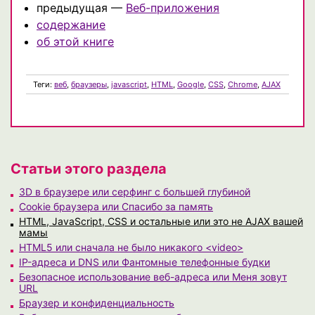
предыдущая —
Веб-приложения
содержание
об этой книге
Теги:
веб
,
браузеры
,
javascript
,
HTML
,
Google
,
CSS
,
Chrome
,
AJAX
Статьи этого раздела
3D в браузере или серфинг с большей глубиной
Cookie браузера или Спасибо за память
HTML, JavaScript, CSS и остальные или это не AJAX вашей
мамы
HTML5 или сначала не было никакого <video>
IP-адреса и DNS или Фантомные телефонные будки
Безопасное использование веб-адреса или Меня зовут
URL
Браузер и конфиденциальность