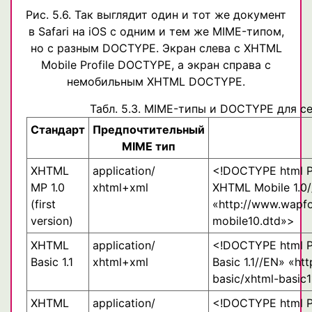
Рис. 5.6. Так выглядит один и тот же документ
в Safari на iOS с одним и тем же MIME-типом,
но с разным DOCTYPE. Экран слева с XHTML
Mobile Profile DOCTYPE, а экран справа с
немобильным XHTML DOCTYPE.
Табл. 5.3. MIME-типы и DOCTYPE для с
Стандарт
Предпочтительный
MIME тип
XHTML
application/
<!DOCTYPE html 
MP 1.0
xhtml+xml
XHTML Mobile 1.0
(first
«http://www.wapf
version)
mobile10.dtd»>
XHTML
application/
<!DOCTYPE html 
Basic 1.1
xhtml+xml
Basic 1.1//EN» «ht
basic/xhtml-basic1
XHTML
application/
<!DOCTYPE html 