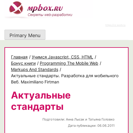
Skip
to
content
https://rz-work.ru
Primary Menu
Главная
/
Учимся Javascript, CSS, HTML
/
Бонус книги
/
Programming The Mobile Web
/
Markups And Standards
/
Актуальные стандарты. Разработка для мобильного
Веб. Maximiliano Firtman
Актуальные
стандарты
Подготовили:
Анна Лысак и Татьяна Головко
Дата публикации: 06.06.2011