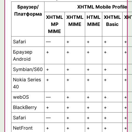
Браузер/
XHTML Mobile Profile
Платформа
XHTML
XHTML
HTML
XHTML
XH
MP
MIME
MIME
Basic
MIME
Safari
—
+
+
+
+
Браузер
+
+
+
+
+
Android
Symbian/S60
+
+
+
+
+
Nokia Series
+
+
+
+
+
40
webOS
—
+
+
+
+
BlackBerry
+
+
+
+
+
Safari
—
+
+
+
+
NetFront
+
+
+
+
+