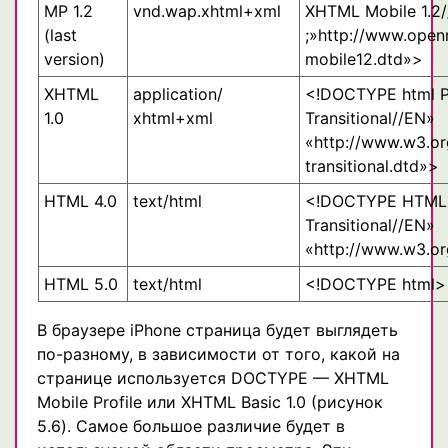
MP 1.2
vnd.wap.xhtml+xml
XHTML Mobile 1.2
(last
;»http://www.open
version)
mobile12.dtd»>
XHTML
application/
<!DOCTYPE html P
1.0
xhtml+xml
Transitional//EN»
«http://www.w3.or
transitional.dtd»>
HTML 4.0
text/html
<!DOCTYPE HTML 
Transitional//EN»
«http://www.w3.or
HTML 5.0
text/html
<!DOCTYPE html>
В браузере iPhone страница будет выглядеть
по-разному, в зависимости от того, какой на
странице используется DOCTYPE — XHTML
Mobile Profile или XHTML Basic 1.0 (рисунок
5.6). Самое большое различие будет в