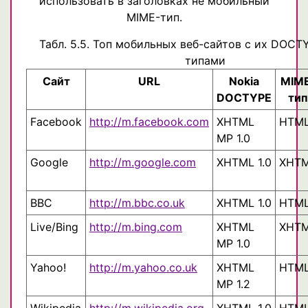
использовать в заголовках не мобильный
MIME-тип.
Табл. 5.5. Топ мобильных веб-сайтов с их DOCT
типами
Сайт
URL
Nokia
MIM
DOCTYPE
тип
Facebook
http://m.facebook.com
XHTML
HTM
MP 1.0
Google
http://m.google.com
XHTML 1.0
XHT
BBC
http://m.bbc.co.uk
XHTML 1.0
HTM
Live/Bing
http://m.bing.com
XHTML
XHT
MP 1.0
Yahoo!
http://m.yahoo.co.uk
XHTML
HTM
MP 1.2
Wikipedia
http://m.wikipedia.org
XHTML 1.0
HTM