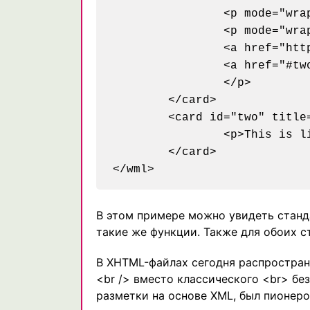
		<p mode="wrap">This is a <b>typical</b> paragraph in WML</p>

		<p mode="wrap">It can include images,

		<a href="http://wap.yahoo.com">External Links</a> and

		<a href="#two">Internal Links</a>.

		</p>

	</card>

	<card id="two" title="Second screen">

		<p>This is like a second page in the same document</p>

	</card>

В этом примере можно увидеть стан
такие же функции. Также для обоих 
В XHTML-файлах сегодня распростран
<br /> вместо классического <br> без
разметки на основе XML, был пионер