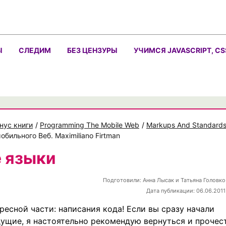
Ы
СЛЕДИМ
БЕЗ ЦЕНЗУРЫ
УЧИМСЯ JAVASCRIPT, CS
нус книги
/
Programming The Mobile Web
/
Markups And Standard
бильного Веб. Maximiliano Firtman
е языки
Подготовили:
Анна Лысак и Татьяна Головко
Дата публикации: 06.06.2011
есной части: написания кода! Если вы сразу начали
дущие, я настоятельно рекомендую вернуться и прочес