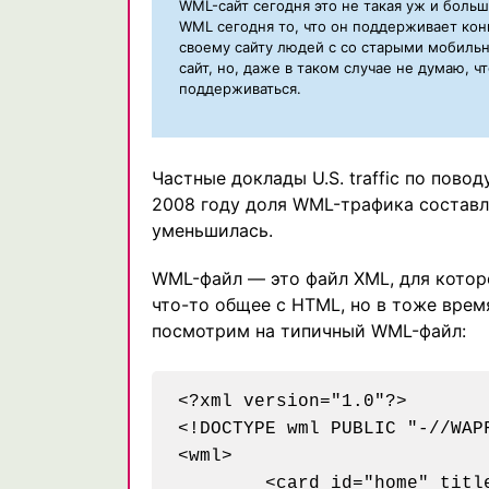
WML-сайт сегодня это не такая уж и больш
WML сегодня то, что он поддерживает кон
своему сайту людей с со старыми мобиль
сайт, но, даже в таком случае не думаю, ч
поддерживаться.
Частные доклады U.S. traffic по пово
2008 году доля WML-трафика составля
уменьшилась.
WML-файл — это файл XML, для которо
что-то общее с HTML, но в тоже врем
посмотрим на типичный WML-файл:
<?xml version="1.0"?>

<!DOCTYPE wml PUBLIC "-//WAP
<wml>

	<card id="home" title="Welcome to Old Mobile">
