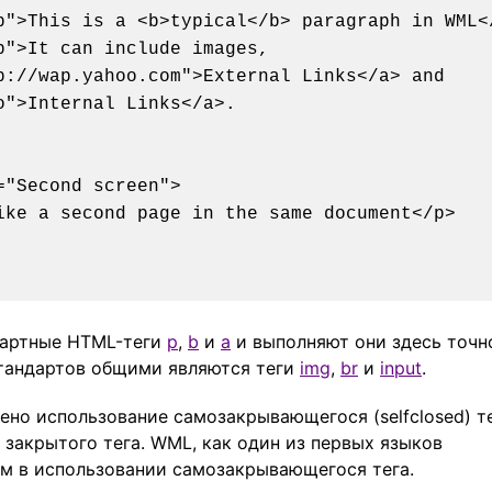
дартные HTML-теги
p
,
b
и
a
и выполняют они здесь точн
стандартов общими являются теги
img
,
br
и
input
.
ено использование самозакрывающегося (selfclosed) т
 закрытого тега. WML, как один из первых языков
ом в использовании самозакрывающегося тега.