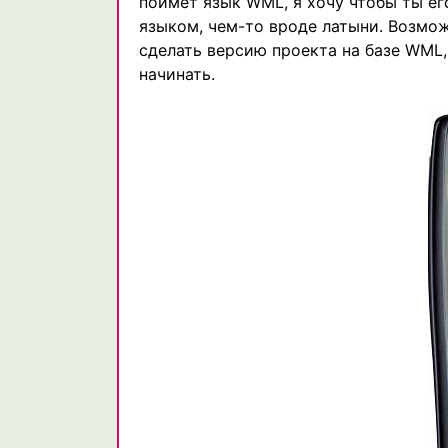
поймет язык WML, я хочу чтобы ты е
языком, чем-то вроде латыни. Возмож
сделать версию проекта на базе WML, к
начинать.