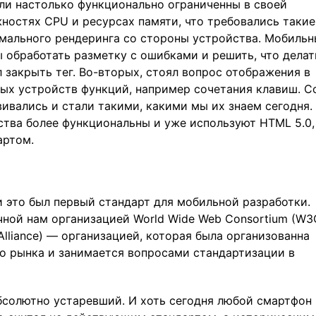
ли настолько функционально ограниченны в своей
ностях CPU и ресурсах памяти, что требовались такие
мального рендеринга со стороны устройства. Мобиль
ы обработать разметку с ошибками и решить, что делат
л закрыть тег. Во-вторых, стоял вопрос отображения в
ых устройств функций, например сочетания клавиш. С
ивались и стали такими, какими мы их знаем сегодня.
тва более функциональны и уже используют HTML 5.0,
артом.
и это был первый стандарт для мобильной разработки.
ной нам организацией World Wide Web Consortium (W3
Alliance) — организацией, которая была организованна
 рынка и занимается вопросами стандартизации в
бсолютно устаревший. И хоть сегодня любой смартфон