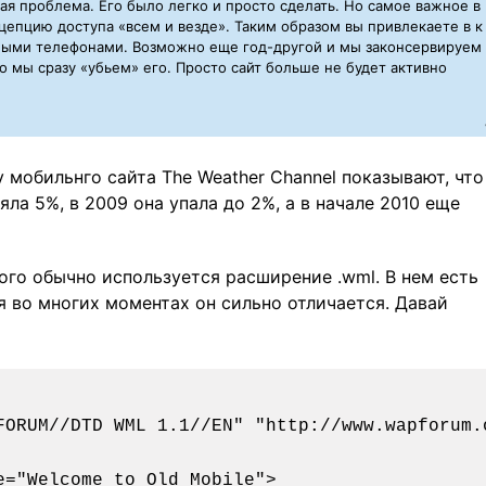
ая проблема. Его было легко и просто сделать. Но самое важное в
цепцию доступа «всем и везде». Таким образом вы привлекаете в к
ными телефонами. Возможно еще год-другой и мы законсервируем
то мы сразу «убьем» его. Просто сайт больше не будет активно
ду мобильнго сайта The Weather Channel показывают, что
ла 5%, в 2009 она упала до 2%, а в начале 2010 еще
го обычно используется расширение .wml. В нем есть
я во многих моментах он сильно отличается. Давай
FORUM//DTD WML 1.1//EN" "http://www.wapforum.o