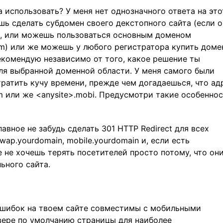
 использовать? У меня нет однозначного ответа на это
ь сделать субдомен своего декстопного сайта (если о
m, или можешь пользоваться основным доменом
) или же можешь у любого регистратора купить доме
 рекомендую независимо от того, какое решение ты
для выбранной доменной области. У меня самого были
тратить кучу времени, прежде чем догадаешься, что ад
m или же <anysite>.mobi. Предусмотри такие особенно
вное не забудь сделать 301 HTTP Redirect для всех
ap.yourdomain, mobile.yourdomain и, если есть
е не хочешь терять посетителей просто потому, что он
ьного сайта.
ошибок на твоем сайте совместимы с мобильными
вере по умолчанию страницы для наиболее