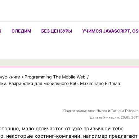
Ы
СЛЕДИМ
БЕЗ ЦЕНЗУРЫ
УЧИМСЯ JAVASCRIPT, CS
нус книги
/
Programming The Mobile Web
/
ки. Разработка для мобильного Веб. Maximiliano Firtman
Подготовили:
Анна Лысак и Татьяна Головко
Дата публикации: 20.05.2011
странно, мало отличается от уже привычной тебе
но, некоторые хостинг-компании, например предлагают