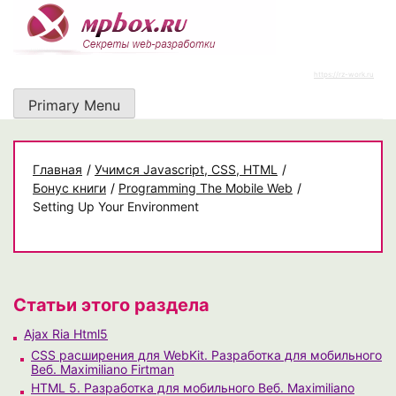
Skip
to
content
https://rz-work.ru
Primary Menu
Главная
/
Учимся Javascript, CSS, HTML
/
Бонус книги
/
Programming The Mobile Web
/
Setting Up Your Environment
Статьи этого раздела
Ajax Ria Html5
CSS расширения для WebKit. Разработка для мобильного
Веб. Maximiliano Firtman
HTML 5. Разработка для мобильного Веб. Maximiliano