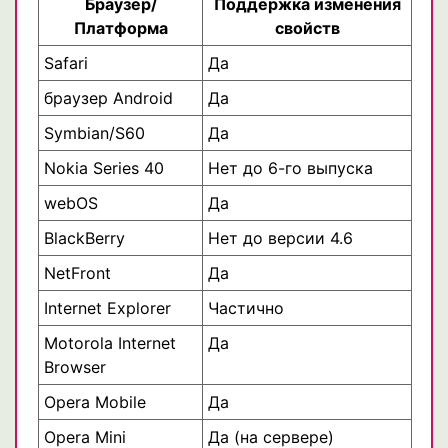
Браузер/
Поддержка изменения
Платформа
свойств
Safari
Да
браузер Android
Да
Symbian/S60
Да
Nokia Series 40
Нет до 6-го выпуска
webOS
Да
BlackBerry
Нет до версии 4.6
NetFront
Да
Internet Explorer
Частично
Motorola Internet
Да
Browser
Opera Mobile
Да
Opera Mini
Да (на сервере)