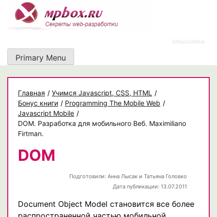
Skip
to
content
https://rz-work.ru
Primary Menu
Главная
/
Учимся Javascript, CSS, HTML
/
Бонус книги
/
Programming The Mobile Web
/
Javascript Mobile
/
DOM. Разработка для мобильного Веб. Maximiliano
Firtman.
DOM
Подготовили:
Анна Лысак и Татьяна Головко
Дата публикации: 13.07.2011
Document Object Model становится все более
распространенной частью мобильной