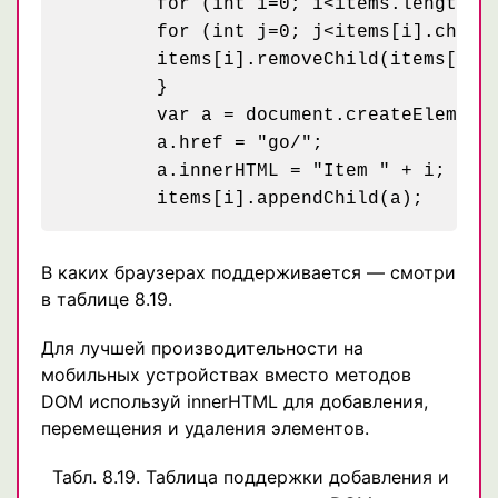
	for (int i=0; i<items.length; i++) {

	for (int j=0; j<items[i].childNodes; j++) {

	items[i].removeChild(items[i].childNodes[j]);

	}

	var a = document.createElement("a");

	a.href = "go/";

	a.innerHTML = "Item " + i;

В каких браузерах поддерживается — смотри
в таблице 8.19.
Для лучшей производительности на
мобильных устройствах вместо методов
DOM используй innerHTML для добавления,
перемещения и удаления элементов.
Табл. 8.19. Таблица поддержки добавления и