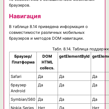
браузеров.
Навигация
В таблице 8.14 приведена информация о
совместимости различных мобильных
браузеров и методов DOM навигации.
Табл. 8.14. Таблица поддер
Браузер/
DOM
getElementById
getElem
Платформа
HTML
collecs.
Safari
Да
Да
Да
браузер
Да
Да
Да
Android
Symbian/S60
Да
Да
Да
Nokia Series
Нет
Да
Нет