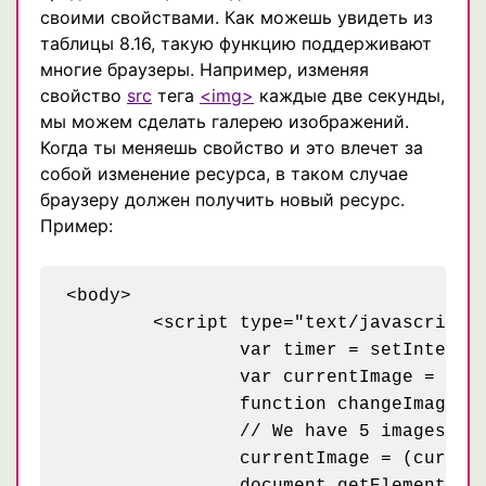
своими свойствами. Как можешь увидеть из
таблицы 8.16, такую функцию поддерживают
многие браузеры. Например, изменяя
свойство
src
тега
<img>
каждые две секунды,
мы можем сделать галерею изображений.
Когда ты меняешь свойство и это влечет за
собой изменение ресурса, в таком случае
браузеру должен получить новый ресурс.
Пример:
<body>

	<script type="text/javascript">

		var timer = setInterval(changeImage, 2000);

		var currentImage = 0;

		function changeImage() {

		// We have 5 images, from 0 to 4

		currentImage = (currentImage + 1) % 5;

		document.getElementById("album").src = currentImage + ".png";
