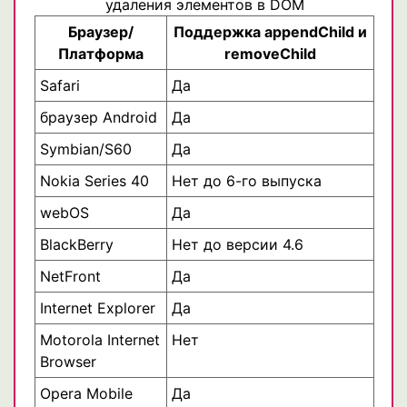
удаления элементов в DOM
Браузер/
Поддержка appendChild и
Платформа
removeChild
Safari
Да
браузер Android
Да
Symbian/S60
Да
Nokia Series 40
Нет до 6-го выпуска
webOS
Да
BlackBerry
Нет до версии 4.6
NetFront
Да
Internet Explorer
Да
Motorola Internet
Нет
Browser
Opera Mobile
Да