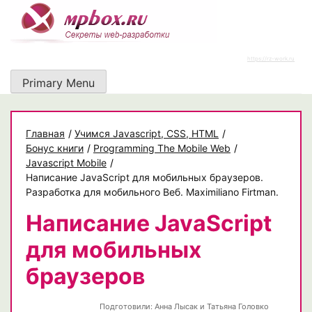
Skip
to
content
https://rz-work.ru
Primary Menu
Главная
/
Учимся Javascript, CSS, HTML
/
Бонус книги
/
Programming The Mobile Web
/
Javascript Mobile
/
Написание JavaScript для мобильных браузеров.
Разработка для мобильного Веб. Maximiliano Firtman.
Написание JavaScript
для мобильных
браузеров
Подготовили:
Анна Лысак и Татьяна Головко