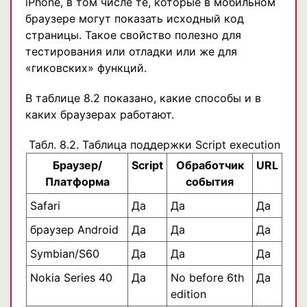
iPhone, в том числе те, которые в мобильном
браузере могут показать исходный код
страницы. Такое свойство полезно для
тестирования или отладки или же для
«гиковских» функций.
В таблице 8.2 показано, какие способы и в
каких браузерах работают.
Табл. 8.2. Таблица поддержки Script execution
Браузер/
Script
Обработчик
URL
Платформа
события
Safari
Да
Да
Да
браузер Android
Да
Да
Да
Symbian/S60
Да
Да
Да
Nokia Series 40
Да
No before 6th
Да
edition