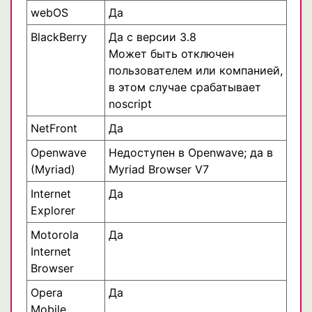
webOS
Да
BlackBerry
Да с версии 3.8
Может быть отключен
пользователем или компанией,
в этом случае срабатывает
noscript
NetFront
Да
Openwave
Недоступен в Openwave; да в
(Myriad)
Myriad Browser V7
Internet
Да
Explorer
Motorola
Да
Internet
Browser
Opera
Да
Mobile