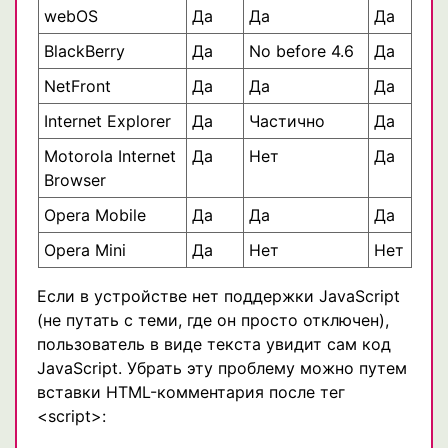
webOS
Да
Да
Да
BlackBerry
Да
No before 4.6
Да
NetFront
Да
Да
Да
Internet Explorer
Да
Частично
Да
Motorola Internet
Да
Нет
Да
Browser
Opera Mobile
Да
Да
Да
Opera Mini
Да
Нет
Нет
Если в устройстве нет поддержки JavaScript
(не путать с теми, где он просто отключен),
пользователь в виде текста увидит сам код
JavaScript. Убрать эту проблему можно путем
вставки HTML-комментария после тег
<script>: