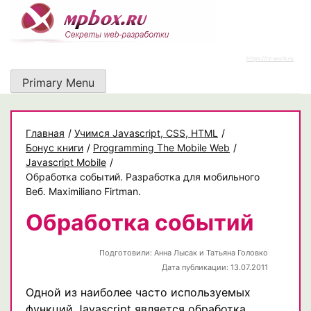
Skip
to
content
https://rz-work.ru
Primary Menu
Главная
/
Учимся Javascript, CSS, HTML
/
Бонус книги
/
Programming The Mobile Web
/
Javascript Mobile
/
Обработка событий. Разработка для мобильного
Веб. Maximiliano Firtman.
Обработка событий
Подготовили:
Анна Лысак и Татьяна Головко
Дата публикации: 13.07.2011
Одной из наиболее часто используемых
функций Javascript является обработка