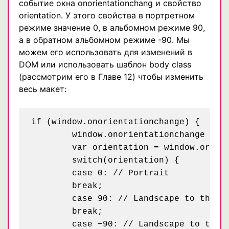
событие окна onorientationchang и свойство
orientation. У этого свойства в портретном
режиме значение 0, в альбомном режиме 90,
а в обратном альбомном режиме -90. Мы
можем его использовать для изменений в
DOM или использовать шаблон body class
(рассмотрим его в Главе 12) чтобы изменить
весь макет:
if (window.onorientationchange) {

	window.onorientationchange = function() {

	var orientation = window.orientation;

	switch(orientation) {

	case 0: // Portrait

	break;

	case 90: // Landscape to the left

	break;

	case −90: // Landscape to the right
