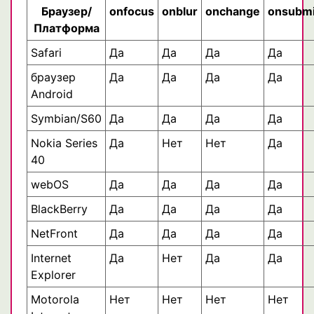
Браузер/
onfocus
onblur
onchange
onsubmi
Платформа
Safari
Да
Да
Да
Да
браузер
Да
Да
Да
Да
Android
Symbian/S60
Да
Да
Да
Да
Nokia Series
Да
Нет
Нет
Да
40
webOS
Да
Да
Да
Да
BlackBerry
Да
Да
Да
Да
NetFront
Да
Да
Да
Да
Internet
Да
Нет
Да
Да
Explorer
Motorola
Нет
Нет
Нет
Нет