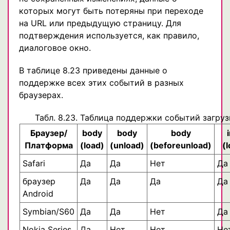
которых могут быть потеряны при переходе
на URL или предыдущую страницу. Для
подтверждения используется, как правило,
диалоговое окно.
В таблице 8.23 приведены данные о
поддержке всех этих событий в разных
браузерах.
Табл. 8.23. Таблица поддержки событий загруз
Браузер/
body
body
body
Платформа
(load)
(unload)
(beforeunload)
(
Safari
Да
Да
Нет
Да
браузер
Да
Да
Да
Да
Android
Symbian/S60
Да
Да
Нет
Да
Nokia Series
Да
Нет
Нет
Нет