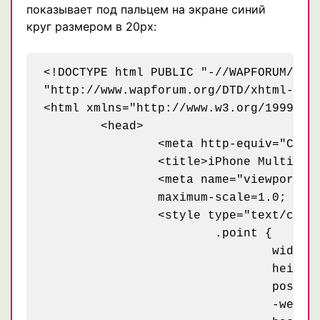
показывает под пальцем на экране синий
круг размером в 20px:
<!DOCTYPE html PUBLIC "-//WAPFORUM//DTD
"http://www.wapforum.org/DTD/xhtml-mobi
<html xmlns="http://www.w3.org/1999/xht
	<head>

		<meta http-equiv="Content-Type" content="text/html; charset=UTF-8" />

		<title>iPhone Multitouch</title>

		<meta name="viewport" content="width=device-width; initial-scale=1.0;

		maximum-scale=1.0; user-scalable=0;">

		<style type="text/css">

			.point {

				width: 20px;

				height: 20px;

				position: absolute;

				-webkit-border-radius: 10px;
