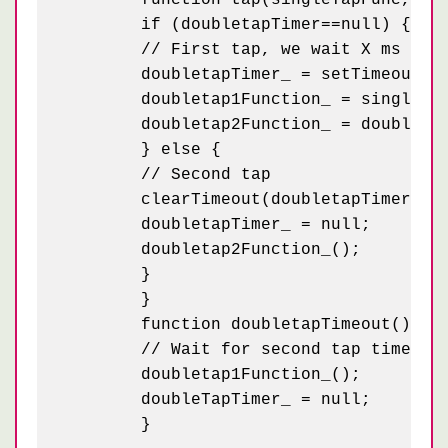
	if (doubletapTimer==null) {

	// First tap, we wait X ms to the second tap

	doubletapTimer_ = setTimeout(doubletapTimeout_, doubletapDeltaTime_);

	doubletap1Function_ = singleTapFunc;

	doubletap2Function_ = doubleTapFunc;

	} else {

	// Second tap

	clearTimeout(doubletapTimer);

	doubletapTimer_ = null;

	doubletap2Function_();

	}

	}

	function doubletapTimeout() {

	// Wait for second tap timeout

	doubletap1Function_();

	doubleTapTimer_ = null;
