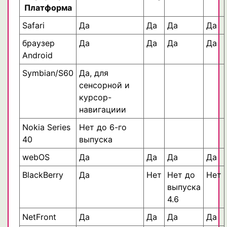
Платформа
Safari
Да
Да
Да
Да
браузер
Да
Да
Да
Да
Android
Symbian/S60
Да, для
сенсорной и
курсор-
навигациии
Nokia Series
Нет до 6-го
40
выпуска
webOS
Да
Да
Да
Да
BlackBerry
Да
Нет
Нет до
Нет
выпуска
4.6
NetFront
Да
Да
Да
Да