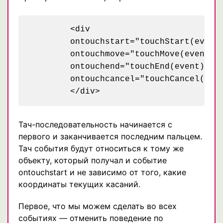
	<div

	ontouchstart="touchStart(event);"

	ontouchmove="touchMove(event);"

	ontouchend="touchEnd(event);"

	ontouchcancel="touchCancel(event);">

Тач-последовательность начинается с
первого и заканчивается последним пальцем.
Тач события будут относиться к тому же
объекту, который получал и событие
ontouchstart и не зависимо от того, какие
координаты текущих касаний.
Первое, что мы можем сделать во всех
событиях — отменить поведение по