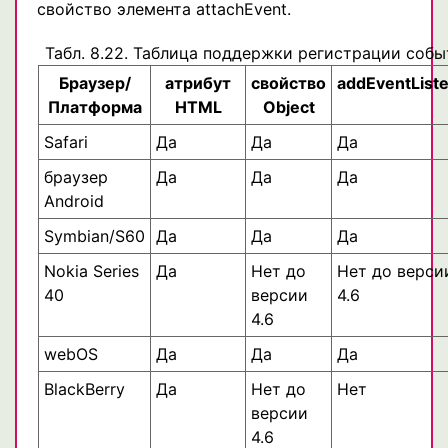
свойство элемента attachEvent.
Табл. 8.22. Таблица поддержки регистрации соб
Браузер/
атрибут
свойство
addEventList
Платформа
HTML
Object
Safari
Да
Да
Да
браузер
Да
Да
Да
Android
Symbian/S60
Да
Да
Да
Nokia Series
Да
Нет до
Нет до верси
40
версии
4.6
4.6
webOS
Да
Да
Да
BlackBerry
Да
Нет до
Нет
версии
4.6