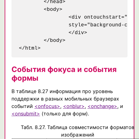
	</head>

	<body>

		<div ontouchstart="touch(event)" ontouchend="clean()" id="container"

		style="background-color:red; width: 300px; height: 300px">

		</div>

	</body>

События фокуса и события
формы
В таблице 8.27 информация про уровень
поддержки в разных мобильных браузерах
событий
<onfocus>
,
<onblur>
,
<onchange>
, и
<onsubmit>
(только для форм).
Табл. 8.27. Таблица совместимости форматов
изображений