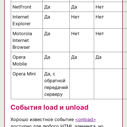
NetFront
Да
Да
Нет
Internet
Да
Нет
Нет
Explorer
Motorola
Да
Нет
Нет
Internet
Browser
Opera
Да
Да
Да
Mobile
Opera Mini
Да, с
обратной
передачей
серверу
События load и unload
Хорошо известное событие
<onload>
доступно для любого HTML элемента, но