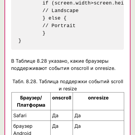
	if (screen.width>screen.height) {

	// Landscape

	} else {

	// Portrait

	}

В Таблице 8.28 указано, какие браузеры
поддерживают события onscroll и onresize.
Табл. 8.28. Таблица поддержки событий scroll
и resize
Браузер/
onscroll
onresize
Платформа
Safari
Да
Да
браузер
Да
Да
Android