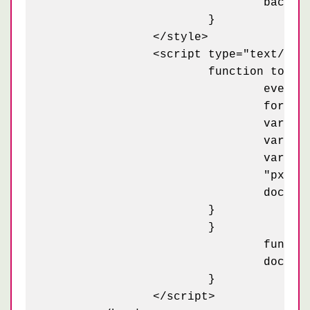
				background-color: blue;

			}

		</style>

		<script type="text/javascript">

			function touch(event) {

				event.preventDefault();

				for (var i=0; i<event.touches.length; i++) {

				var top = event.touches[i].pageY-10;

				var left = event.touches[i].pageX-10;

				var html = "<div class='point' style='left: " + left +

				"px ; top: " + top + "px'></div>";

				document.getElementById("container").innerHTML += html;

			}

			}

				function clean() {

				document.getElementById("container").innerHTML = "";

			}

		</script>
