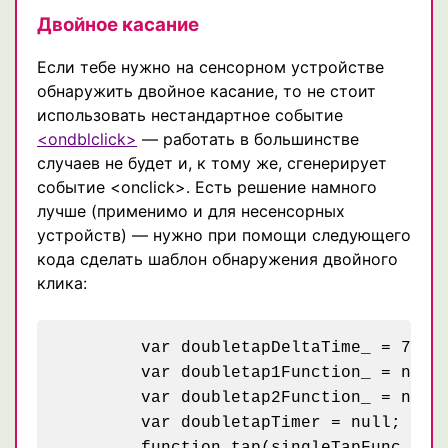
Двойное касание
Если тебе нужно на сенсорном устройстве
обнаружить двойное касание, то не стоит
использовать нестандартное событие
<ondblclick>
— работать в большинстве
случаев не будет и, к тому же, сгенерирует
событие <onclick>. Есть решение намного
лучше (применимо и для несенсорных
устройств) — нужно при помощи следующего
кода сделать шаблон обнаружения двойного
клика:
	var doubletapDeltaTime_ = 700;

	var doubletap1Function_ = null;

	var doubletap2Function_ = null;

	var doubletapTimer = null;

	function tap(singleTapFunc, doubleTapFunc) {
