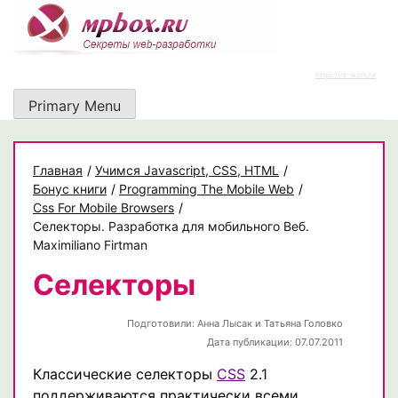
Skip
to
content
https://rz-work.ru
Primary Menu
Главная
/
Учимся Javascript, CSS, HTML
/
Бонус книги
/
Programming The Mobile Web
/
Css For Mobile Browsers
/
Селекторы. Разработка для мобильного Веб.
Maximiliano Firtman
Селекторы
Подготовили:
Анна Лысак и Татьяна Головко
Дата публикации: 07.07.2011
Классические селекторы
CSS
2.1
поддерживаются практически всеми