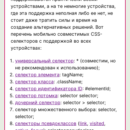
устройствами, а на те немногие устройства,
где эта поддержка неполная либо ее нет, не
стоит даже тратить силы и время на
создание альтернативных решений. Вот
перечень мобильно совместимых CSS-
селекторов с поддержкой во всех
устройствах:
универсальный селектор
: * (совместим, но
не рекомендован к использованию);
селектор элемента
: tagName;
селектор класса
: .className;
селектор идентификатора ID
: #elementId;
селектор потомка
: selector selector;
дочерний селектор
: selector > selector;
селектор множественного выбора: selector,
selector;
селекторы псевдоклассов
(
link
,
visited
,