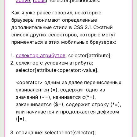
active
,
focus
): selector:pseudoclass.
Как я уже ранее говорил, некоторые
браузеры понимают определенные
дополнительные стили в CSS 2.1. Сжатый
список других селекторов, которые могут
применяться в этих мобильных браузерах:
селектор атрибутов
: selector[attribute];
селектор с условием атрибута:
selector[attribute<operator>value].
<operator> одним из далее перечисленных:
эквивалентен (=), содержит одно из
значений (~=), начинается с(^=),
заканчивается ($=), содержит строку (*=),
или начинается и продолжается дефисом
(|=).
отрицание: selector:not(selector);