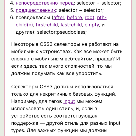
непосредственно перед
: selector + selector;
предшественник
: selector ~ selector;
псевдоклассы (
after
,
before
,
root
,
nth-
child(n)
,
first-child
,
last-child
,
empty
, и
другие): selector:pseudoclass;
Некоторые CSS3 селекторы не работают на
мобильных устройствах. Как все может быть
сложно с мобильным веб-сайтом, правда? И
если здесь так много сложностей, то мы
должны подумать как все упростить.
Селекторы CSS3 должны использоваться
только для некритичных базовых функций.
Например, для тегов
input
мы можем
использовать один стиль, и, если в
устройстве есть соответствующая
поддержка — другой стиль для разных input
types. Для важных функций мы должны