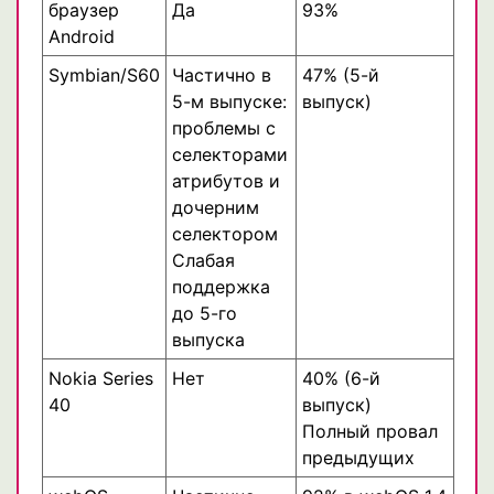
браузер
Да
93%
Android
Symbian/S60
Частично в
47% (5-й
5-м выпуске:
выпуск)
проблемы с
селекторами
атрибутов и
дочерним
селектором
Слабая
поддержка
до 5-го
выпуска
Nokia Series
Нет
40% (6-й
40
выпуск)
Полный провал
предыдущих