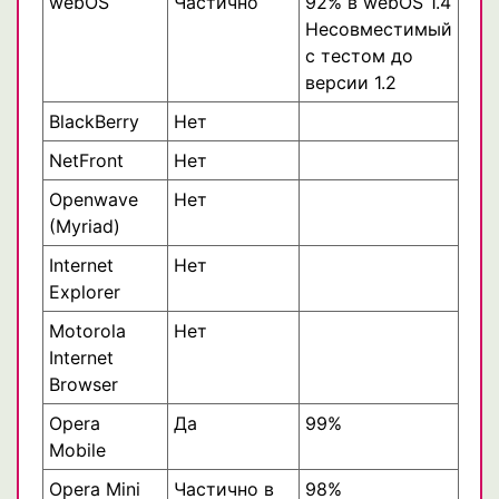
webOS
Частично
92% в webOS 1.4
Несовместимый
с тестом до
версии 1.2
BlackBerry
Нет
NetFront
Нет
Openwave
Нет
(Myriad)
Internet
Нет
Explorer
Motorola
Нет
Internet
Browser
Opera
Да
99%
Mobile
Opera Mini
Частично в
98%