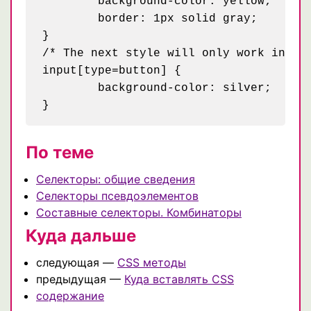
	background-color: yellow;

	border: 1px solid gray;

}

/* The next style will only work in CSS
input[type=button] {

	background-color: silver;

По теме
Селекторы: общие сведения
Селекторы псевдоэлементов
Составные селекторы. Комбинаторы
Куда дальше
следующая —
CSS методы
предыдущая —
Куда вставлять CSS
содержание