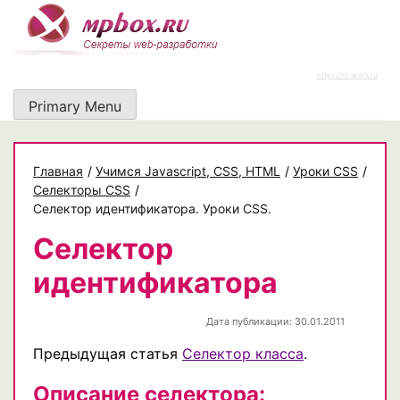
Skip
to
content
https://rz-work.ru
Primary Menu
Главная
/
Учимся Javascript, CSS, HTML
/
Уроки CSS
/
Селекторы CSS
/
Селектор идентификатора. Уроки CSS.
Селектор
идентификатора
Дата публикации: 30.01.2011
Предыдущая статья
Селектор класса
.
Описание селектора: