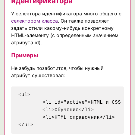
идентификатора
У селектора идентификатора много общего с
селектором класса
. Он также позволяет
задать стили какому-нибудь конкретному
HTML-элементу (с определенным значением
атрибута id).
Примеры
Не забудь позаботится, чтобы нужный
атрибут существовал:
<ul>

	<li id="active">HTML и CSS приемы</li>

	<li>Обучение</li>

	<li>HTML справочник</li>
