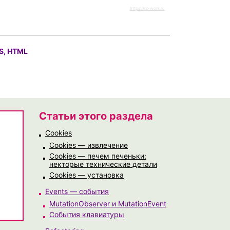
https://rz-work.ru
S, HTML
Статьи этого раздела
Cookies
Cookies — извлечение
Cookies — печем печеньки:
некторые технические детали
Cookies — установка
Events — события
MutationObserver и MutationEvent
События клавиатуры