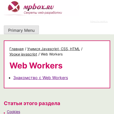
Skip
to
content
https://rz-work.ru
Primary Menu
Главная
/
Учимся Javascript, CSS, HTML
/
Уроки javascript
/
Web Workers
Web Workers
Знакомство с Web Workers
Статьи этого раздела
Cookies